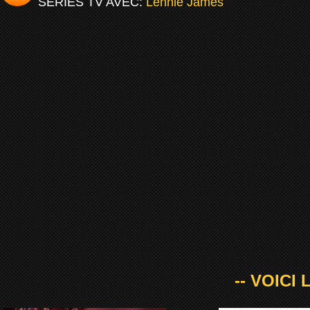
SERIES TV AVEC:
Lennie James
-- VOICI