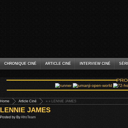
CHRONIQUE CINÉ
ARTICLE CINÉ
INTERVIEW CINÉ
SÉRI
Home
Article Ciné
»
» LENNIE JAMES
LENNIE JAMES
Posted by By
AfroTeam