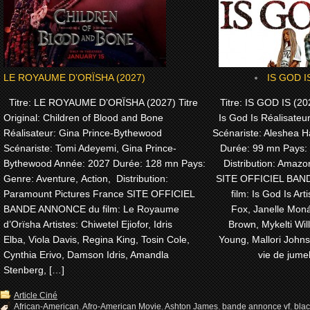
LE ROYAUME D’ORÏSHA (2027)
IS GOD I
Titre: LE ROYAUME D’ORÏSHA (2027) Titre
Titre: IS GOD IS (202
Original: Children of Blood and Bone
Is God Is Réalisateu
Réalisateur: Gina Prince-Bythewood
Scénariste: Aleshea H
Scénariste: Tomi Adeyemi, Gina Prince-
Durée: 99 mn Pays:
Bythewood Année: 2027 Durée: 128 mn Pays:
Distribution: Amaz
Genre: Aventure, Action, Distribution:
SITE OFFICIEL BA
Paramount Pictures France SITE OFFICIEL
film: Is God Is Arti
BANDE ANNONCE du film: Le Royaume
Fox, Janelle Moná
d’Orïsha Artistes: Chiwetel Ejiofor, Idris
Brown, Mykelti Wi
Elba, Viola Davis, Regina King, Tosin Cole,
Young, Mallori John
Cynthia Erivo, Damson Idris, Amandla
vie de jume
Stenberg, […]
Article Ciné
African-American
,
Afro-American Movie
,
Ashton James
,
bande annonce vf
,
bla