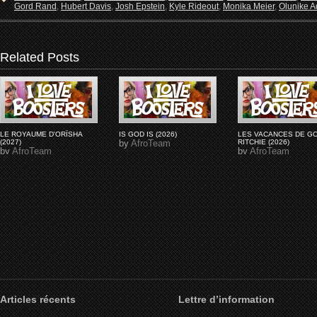
Gord Rand
,
Hubert Davis
,
Josh Epstein
,
Kyle Rideout
,
Monika Meier
,
Olunike Ad
Related Posts
LE ROYAUME D'ORÏSHA
IS GOD IS (2026)
LES VACANCES DE G
(2027)
by
AfroTeam
RITCHIE (2026)
by
AfroTeam
by
AfroTeam
Articles récents
Lettre d’information