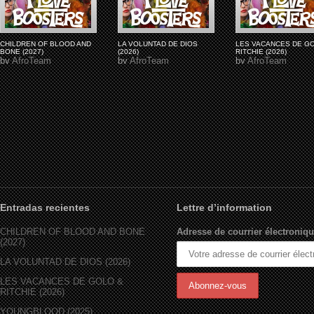
CHILDREN OF BLOOD AND
LA VOLUNTAD DE DIOS
LES VACANCES DE G
BONE (2027)
(2026)
RITCHIE (2026)
by
AfroTeam
by
AfroTeam
by
AfroTeam
Entradas recientes
Lettre d’information
CHILDREN OF BLOOD AND BONE
Adresse de courrier électroniqu
(2027)
LA VOLUNTAD DE DIOS (2026)
LES VACANCES DE GOLO &
RITCHIE (2026)
YOUNGBLOOD (2025)