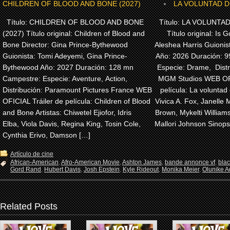
CHILDREN OF BLOOD AND BONE (2027)
LA VOLUNTAD DE
Título: CHILDREN OF BLOOD AND BONE
Título: LA VOLUNTAD
(2027) Título original: Children of Blood and
Título original: Is G
Bone Director: Gina Prince-Bythewood
Aleshea Harris Guionis
Guionista: Tomi Adeyemi, Gina Prince-
Año: 2026 Duración: 
Bythewood Año: 2027 Duración: 128 mn
Especie: Drame, Dist
Campestre: Especie: Aventure, Action,
MGM Studios WEB OFI
Distribución: Paramount Pictures France WEB
película: La voluntad 
OFICIAL Tráiler de película: Children of Blood
Vivica A. Fox, Janelle 
and Bone Artistas: Chiwetel Ejiofor, Idris
Brown, Mykelti Willia
Elba, Viola Davis, Regina King, Tosin Cole,
Mallori Johnson Sinops
Cynthia Erivo, Damson […]
Artículo de cine
African-American
,
Afro-American Movie
,
Ashton James
,
bande annonce vf
,
bla
Gord Rand
,
Hubert Davis
,
Josh Epstein
,
Kyle Rideout
,
Monika Meier
,
Olunike Ad
Related Posts