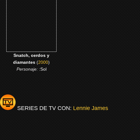
diamantes
CLICK ME
Snatch, cerdos y
diamantes
(
2000
)
Personaje:
:Sol
SERIES DE TV CON:
Lennie James