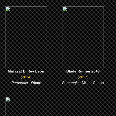
(2024)
(2017)
Mufasa: El Rey León
Blade Runner 2049
CLICK ME
CLICK ME
Mufasa: El Rey León
Blade Runner 2049
(
2024
)
(
2017
)
Personaje:
:Obasi
Personaje:
:Mister Cotton
(2000)
Snatch, cerdos y