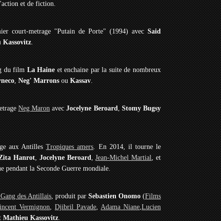
action et de fiction.
mier court-metrage "Putain de Porte" (1994) avec
Said
 Kassovitz
.
ng du film
La Haine
et enchaine par la suite de nombreux
yneco
,
Neg' Marrons
ou
Kassav
.
metrage
Neg Maron
avec
Jocelyne Beroard
,
Stomy Bugsy
vage aux Antilles
Tropiques amers
. En 2014, il tourne le
Zita Hanrot
,
Jocelyne Beroard
,
Jean-Michel Martial
, et
ique pendant la Seconde Guerre mondiale.
Gang des Antillais
, produit par
Sebastien Onomo
(
Films
incent Vermignon
,
Djibril Pavade
,
Adama Niane
,
Lucien
t
Mathieu Kassovitz
.