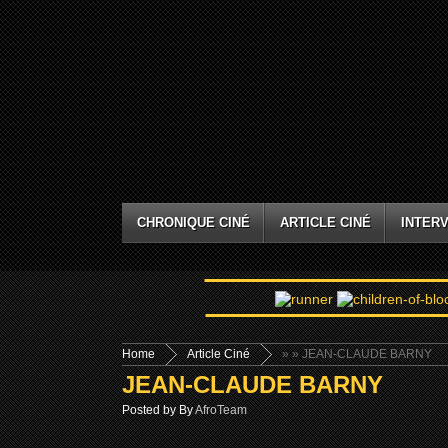
CHRONIQUE CINÉ
ARTICLE CINÉ
INTERV
Home
Article Ciné
»
» JEAN-CLAUDE BARNY
JEAN-CLAUDE BARNY
Posted by By
AfroTeam