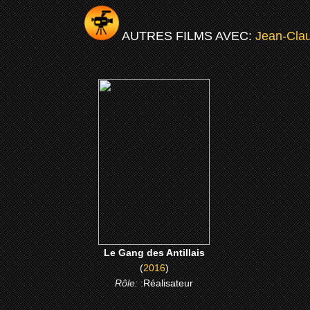
AUTRES FILMS AVEC:
Jean-Cla
(2016)
Le Gang des Antillais
CLICK ME
Le Gang des Antillais
(
2016
)
Rôle:
:Réalisateur