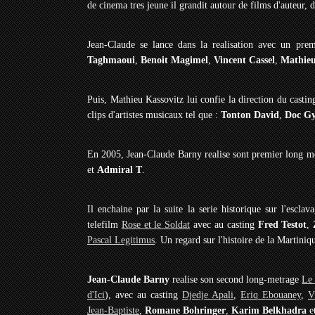
de cinema tres jeune il grandit autour de films d'auteur, d'
Jean-Claude se lance dans la realisation avec un pre
Taghmaoui
,
Benoit Magimel
,
Vincent Cassel
,
Mathieu
Puis, Mathieu Kassovitz lui confie la direction du casti
clips d'artistes musicaux tel que :
Tonton David
,
Doc G
En 2005, Jean-Claude Barny realise sont premier long 
et
Admiral T
.
Il enchaine par la suite la serie historique sur l'escla
telefilm
Rose et le Soldat
avec au casting
Fred Testot
,
Pascal Legitimus
. Un regard sur l'histoire de la Martin
Jean-Claude Barny
realise son second long-metrage
Le 
d'Ici
), avec au casting
Djedje Apali
,
Eriq Ebouaney
,
V
Jean-Baptiste
,
Romane Bohringer
,
Karim Belkhadra
e