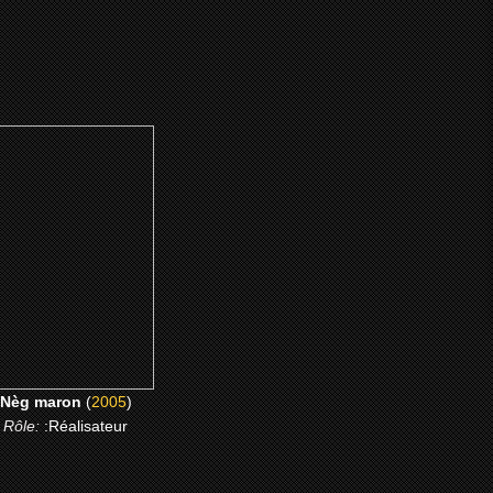
(2005)
Nèg maron
CLICK ME
Nèg maron
(
2005
)
Rôle:
:Réalisateur