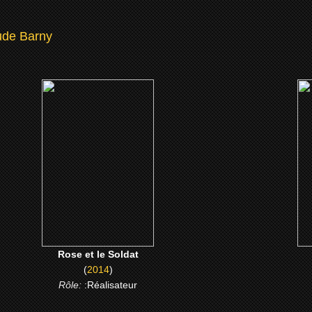
ude Barny
(2014)
Rose et le Soldat
CLICK ME
Rose et le Soldat
(
2014
)
Rôle:
:Réalisateur