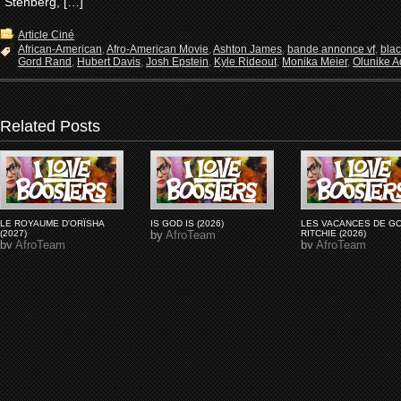
Stenberg, […]
Article Ciné
African-American
,
Afro-American Movie
,
Ashton James
,
bande annonce vf
,
bla
Gord Rand
,
Hubert Davis
,
Josh Epstein
,
Kyle Rideout
,
Monika Meier
,
Olunike Ad
Related Posts
LE ROYAUME D'ORÏSHA
IS GOD IS (2026)
LES VACANCES DE G
(2027)
by
AfroTeam
RITCHIE (2026)
by
AfroTeam
by
AfroTeam