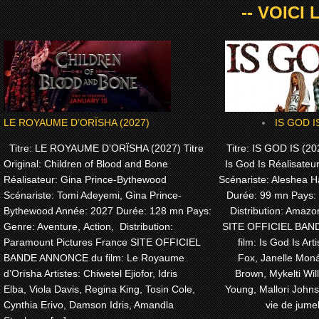
-- VOICI
LE ROYAUME D’ORÏSHA (2027)
IS GOD I
Titre: LE ROYAUME D’ORÏSHA (2027) Titre
Titre: IS GOD IS (202
Original: Children of Blood and Bone
Is God Is Réalisateu
Réalisateur: Gina Prince-Bythewood
Scénariste: Aleshea H
Scénariste: Tomi Adeyemi, Gina Prince-
Durée: 99 mn Pays:
Bythewood Année: 2027 Durée: 128 mn Pays:
Distribution: Amaz
Genre: Aventure, Action, Distribution:
SITE OFFICIEL BA
Paramount Pictures France SITE OFFICIEL
film: Is God Is Arti
BANDE ANNONCE du film: Le Royaume
Fox, Janelle Moná
d’Orïsha Artistes: Chiwetel Ejiofor, Idris
Brown, Mykelti Wi
Elba, Viola Davis, Regina King, Tosin Cole,
Young, Mallori John
Cynthia Erivo, Damson Idris, Amandla
vie de jume