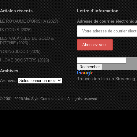
Articles récents
Lettre d’information
LE ROYAUME D’ORÏSHA (2027)
Adresse de courrier électroniqu
IS GOD IS (2026)
LES VACANCES DE GOLO &
RITCHIE (2026)
YOUNGBLOOD (2025)
I LOVE BOOSTERS (2026)
Archives
Trouves ton film en Streaming
Archives
© 2001- 2026 Afro Style Communication All rights reserved.