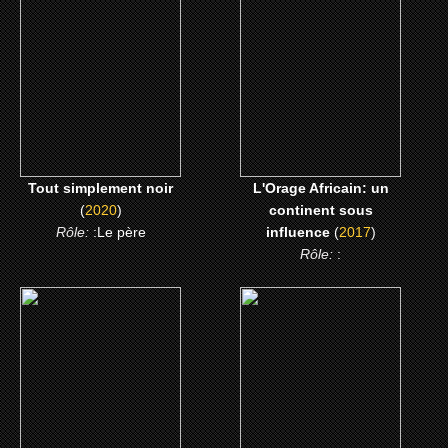
continent sous influence
CLICK ME
CLICK ME
Tout simplement noir
L'Orage Africain: un
(
2020
)
continent sous
Rôle:
:Le père
influence
(
2017
)
Rôle:
:
(2015)
(2014)
Nous trois ou rien
Le Crocodile du
Botswanga
CLICK ME