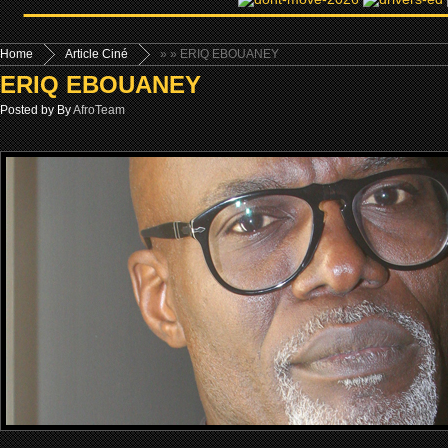
Home
Article Ciné
»
» ERIQ EBOUANEY
ERIQ EBOUANEY
Posted by By
AfroTeam