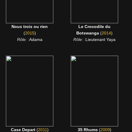
CLICK ME
Nous trois ou rien
Le Crocodile du
(
2015
)
Botswanga
(
2014
)
Rôle:
:Adama
Rôle:
:Lieutenant Yaya
(2011)
(2009)
Case Depart
35 Rhums
CLICK ME
CLICK ME
Case Depart
(
2011
)
35 Rhums
(
2009
)