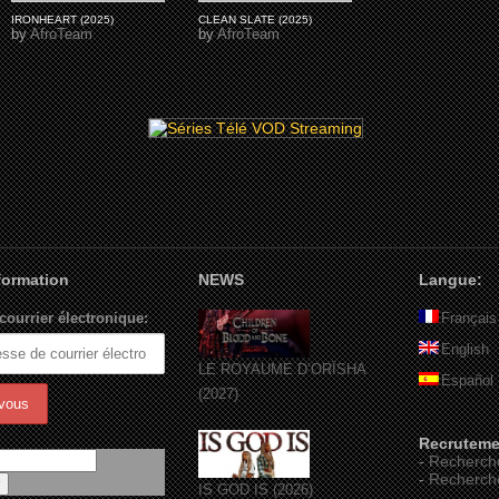
IRONHEART (2025)
CLEAN SLATE (2025)
by
AfroTeam
by
AfroTeam
nformation
NEWS
Langue:
courrier électronique:
Français
English
LE ROYAUME D’ORÏSHA
Español
(2027)
Recruteme
-
Recherch
-
Recherch
IS GOD IS (2026)