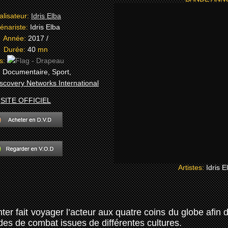
alisateur:
Idris Elba
énariste:
Idris Elba
Année:
2017 /
Durée:
40
mn
s:
:
Documentaire, Sport,
scovery Networks International
SITE OFFICIEL
Artistes:
Idris E
hter fait voyager l’acteur aux quatre coins du globe afin 
des de combat issues de différentes cultures.