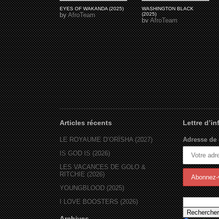
EYES OF WAKANDA (2025)
WASHINGTON BLACK
by
AfroTeam
(2025)
by
AfroTeam
Articles récents
Lettre d’i
LE ROYAUME D’ORÏSHA (2027)
Adresse de 
IS GOD IS (2026)
LES VACANCES DE GOLO &
RITCHIE (2026)
YOUNGBLOOD (2025)
I LOVE BOOSTERS (2026)
Archives