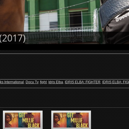
(2017)
s International
,
Docu Tv
,
fight
,
Idris Elba
,
IDRIS ELBA: FIGHTER
,
IDRIS ELBA: FI