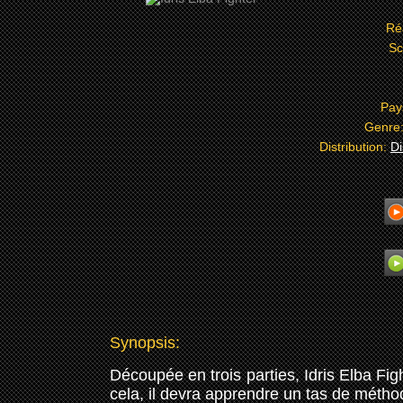
Ré
Sc
Pay
Genre
Distribution:
Di
Synopsis:
Découpée en trois parties, Idris Elba Fig
cela, il devra apprendre un tas de métho