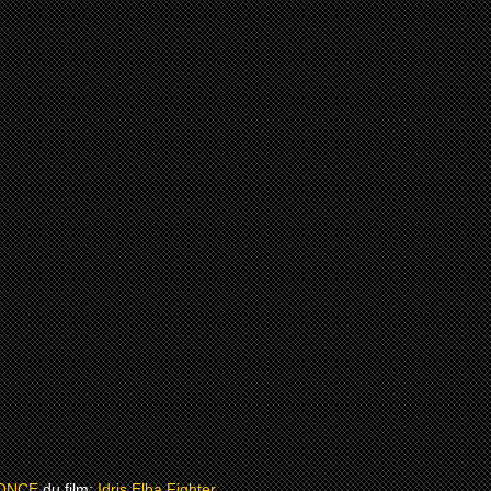
ONCE
du film:
Idris Elba Fighter