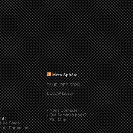
Méta Sphère
72 HEURES (2026)
BELOW (2026)
-
Nous Contacter
-
Qui Sommes nous?
nt:
-
Site Map
e de Stage
e de Formation