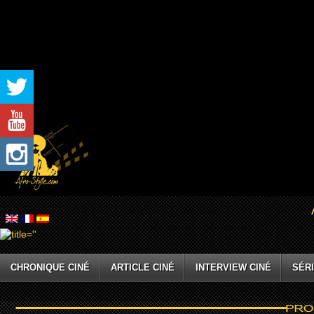
CHRONIQUE CINÉ
ARTICLE CINÉ
INTERVIEW CINÉ
SÉRI