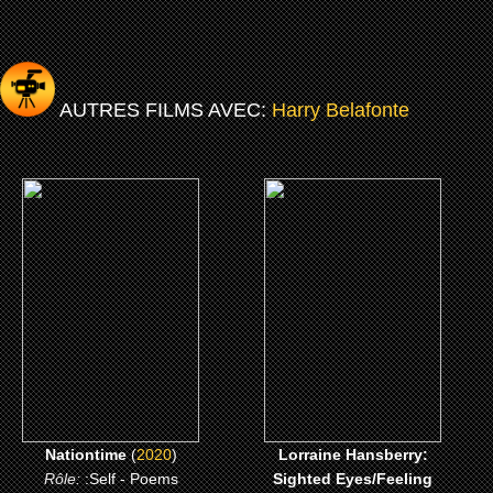
AUTRES FILMS AVEC:
Harry Belafonte
(2020)
(2018)
Nationtime
Lorraine Hansberry:
Sighted Eyes/Feeling
Heart
CLICK ME
CLICK ME
Nationtime
(
2020
)
Lorraine Hansberry:
Rôle:
:Self - Poems
Sighted Eyes/Feeling