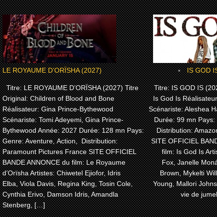
LE ROYAUME D’ORÏSHA (2027)
IS GOD I
Titre: LE ROYAUME D’ORÏSHA (2027) Titre
Titre: IS GOD IS (202
Original: Children of Blood and Bone
Is God Is Réalisateu
Réalisateur: Gina Prince-Bythewood
Scénariste: Aleshea H
Scénariste: Tomi Adeyemi, Gina Prince-
Durée: 99 mn Pays:
Bythewood Année: 2027 Durée: 128 mn Pays:
Distribution: Amaz
Genre: Aventure, Action, Distribution:
SITE OFFICIEL BA
Paramount Pictures France SITE OFFICIEL
film: Is God Is Arti
BANDE ANNONCE du film: Le Royaume
Fox, Janelle Moná
d’Orïsha Artistes: Chiwetel Ejiofor, Idris
Brown, Mykelti Wi
Elba, Viola Davis, Regina King, Tosin Cole,
Young, Mallori John
Cynthia Erivo, Damson Idris, Amandla
vie de jume
Stenberg, […]