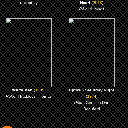
recited by
Heart
(
2018
)
Rôle:
:Himself
(1995)
(1974)
White Man
Uptown Saturday Night
CLICK ME
CLICK ME
White Man
(
1995
)
Uptown Saturday Night
Rôle:
:Thaddeus Thomas
(
1974
)
Rôle:
:Geechie Dan
Beauford