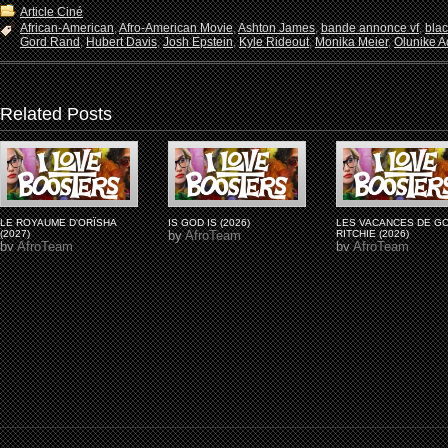
Article Ciné
African-American
,
Afro-American Movie
,
Ashton James
,
bande annonce vf
,
bla
Gord Rand
,
Hubert Davis
,
Josh Epstein
,
Kyle Rideout
,
Monika Meier
,
Olunike Ad
Related Posts
LE ROYAUME D'ORÏSHA
IS GOD IS (2026)
LES VACANCES DE G
(2027)
by
AfroTeam
RITCHIE (2026)
by
AfroTeam
by
AfroTeam