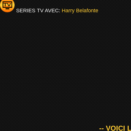
SERIES TV AVEC:
Harry Belafonte
-- VOICI