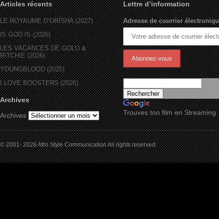
Articles récents
Lettre d’information
LE ROYAUME D’ORÏSHA (2027)
Adresse de courrier électroniqu
IS GOD IS (2026)
LES VACANCES DE GOLO &
RITCHIE (2026)
YOUNGBLOOD (2025)
I LOVE BOOSTERS (2026)
Archives
Trouves ton film en Streaming
Archives
© 2001- 2026 Afro Style Communication All rights reserved.