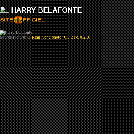
HARRY BELAFONTE
Source Picture:
© King Kong photo (CC BY-SA 2.0.)