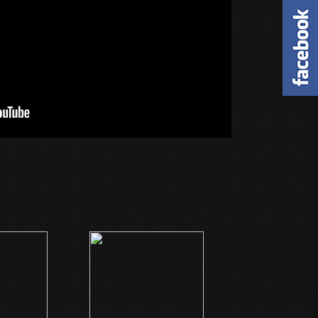
(2006)
Power
Bobby
e