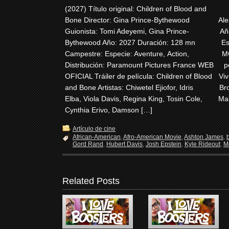
(2027) Título original: Children of Blood and
Bone Director: Gina Prince-Bythewood
Ale
Guionista: Tomi Adeyemi, Gina Prince-
Añ
Bythewood Año: 2027 Duración: 128 mn
Es
Campestre: Especie: Aventure, Action,
M
Distribución: Paramount Pictures France WEB
p
OFICIAL Tráiler de película: Children of Blood
Viv
and Bone Artistas: Chiwetel Ejiofor, Idris
Br
Elba, Viola Davis, Regina King, Tosin Cole,
Mal
Cynthia Erivo, Damson […]
Artículo de cine
African-American
,
Afro-American Movie
,
Ashton James
,
Gord Rand
,
Hubert Davis
,
Josh Epstein
,
Kyle Rideout
,
M
Related Posts