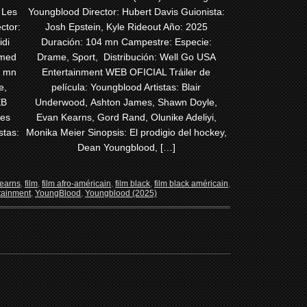
 Les
Youngblood Director: Hubert Davis Guionista:
ctor:
Josh Epstein, Kyle Rideout Año: 2025
idi
Duración: 104 mn Campestre: Especie:
hmed
Drame, Sport, Distribución: Well Go USA
0 mn
Entertainment WEB OFICIAL Tráiler de
e,
película: Youngblood Artistas: Blair
EB
Underwood, Ashton James, Shawn Doyle,
Les
Evan Kearns, Gord Rand, Olunike Adeliyi,
stas:
Monika Meier Sinopsis: El prodigio del hockey,
Dean Youngblood, […]
earns
,
film
,
film afro-américain
,
film black
,
film black américain
,
tainment
,
YoungBlood
,
Youngblood (2025)