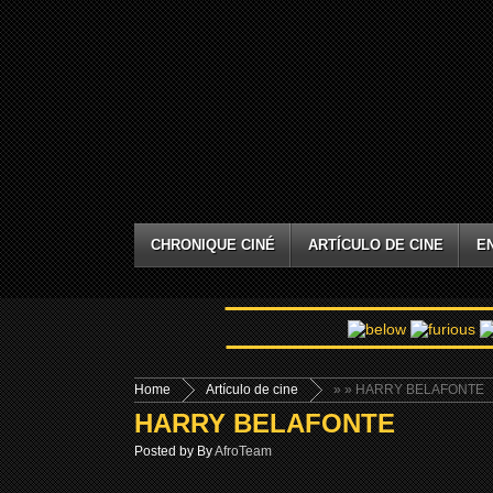
CHRONIQUE CINÉ
ARTÍCULO DE CINE
E
Home
Artículo de cine
»
» HARRY BELAFONTE
HARRY BELAFONTE
Posted by By
AfroTeam