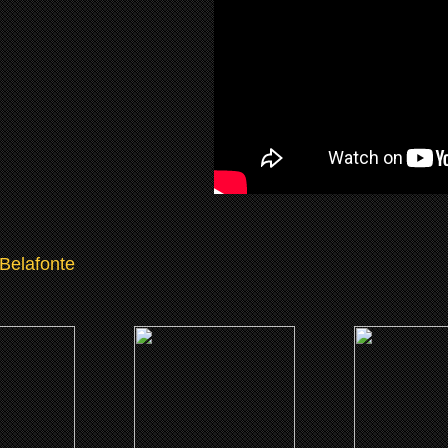
Belafonte
8)
(2011)
(2011)
nsberry:
Sing Your Song
The Black 
/Feeling
Mixtap
t