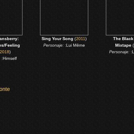
CLICK ME
CLICK 
 ME
ansberry:
Sing Your Song
(
2011
)
The Black
es/Feeling
Personaje:
:Lui Même
Mixtape
(
2018
)
Personaje:
:
:
:Himself
onte