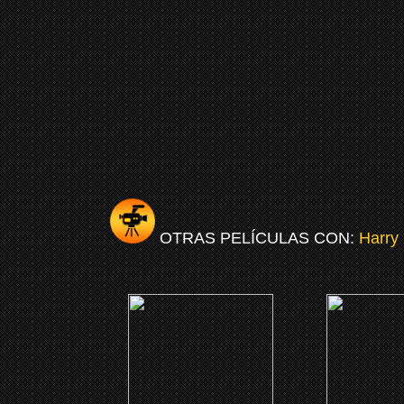
OTRAS PELÍCULAS CON:
Harry 
(2020)
(201
Nationtime
Lorraine Ha
Sighted Eyes
Hear