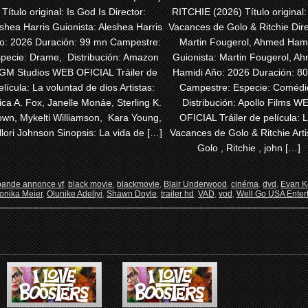
Título original: Is God Is Director:
RITCHIE (2026) Título original:
shea Harris Guionista: Aleshea Harris
Vacances de Golo & Ritchie Dire
o: 2026 Duración: 99 mn Campestre:
Martin Fougerol, Ahmed Ham
pecie: Drame, Distribución: Amazon
Guionista: Martin Fougerol, A
GM Studios WEB OFICIAL Tráiler de
Hamidi Año: 2026 Duración: 8
elícula: La voluntad de dios Artistas:
Campestre: Especie: Comédi
ica A. Fox, Janelle Monáe, Sterling K.
Distribución: Apollo Films W
own, Mykelti Williamson, Kara Young,
OFICIAL Tráiler de película: 
lori Johnson Sinopsis: La vida de […]
Vacances de Golo & Ritchie Arti
Golo , Ritchie , john […]
bande annonce vf
,
black movie
,
blackmovie
,
Blair Underwood
,
cinéma
,
dvd
,
Evan K
onika Meier
,
Olunike Adeliyi
,
Shawn Doyle
,
trailer hd
,
VAD
,
vod
,
Well Go USA Enter