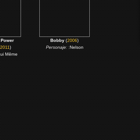
CLICK ME
ME
 Power
Bobby
(
2006
)
2011
)
Personaje:
:Nelson
Lui Même