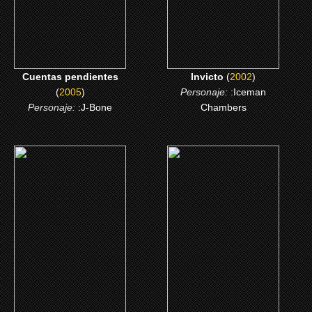
CLICK ME
CLICK ME
Cuentas pendientes
Invicto
(
2002
)
(
2005
)
Personaje:
:Iceman
Personaje:
:J-Bone
Chambers
(1999)
(1996)
Al límite
Misión: Imposible
CLICK ME
CLICK ME