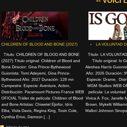
-- VOICI
CHILDREN OF BLOOD AND BONE (2027)
LA VOLUNTAD DE
Título: CHILDREN OF BLOOD AND BONE
Título: LA VOLUNTAD
(2027) Título original: Children of Blood and
Título original: Is G
Bone Director: Gina Prince-Bythewood
Aleshea Harris Guionis
Guionista: Tomi Adeyemi, Gina Prince-
Año: 2026 Duración: 
Bythewood Año: 2027 Duración: 128 mn
Especie: Drame, Dist
Campestre: Especie: Aventure, Action,
MGM Studios WEB OFI
Distribución: Paramount Pictures France WEB
película: La voluntad 
OFICIAL Tráiler de película: Children of Blood
Vivica A. Fox, Janelle 
and Bone Artistas: Chiwetel Ejiofor, Idris
Brown, Mykelti Willia
Elba, Viola Davis, Regina King, Tosin Cole,
Mallori Johnson Sinops
Cynthia Erivo, Damson […]