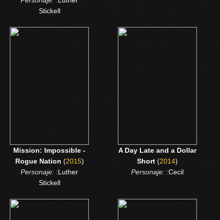
Personaje:
:Luther
Stickell
(2015)
(2014)
Mission: Impossible -
A Day Late and a Dollar
Rogue Nation
Short
CLICK ME
CLICK ME
Mission: Impossible -
A Day Late and a Dollar
Rogue Nation
(
2015
)
Short
(
2014
)
Personaje:
:Luther
Personaje:
:Cecil
Stickell
(2010)
(2008)