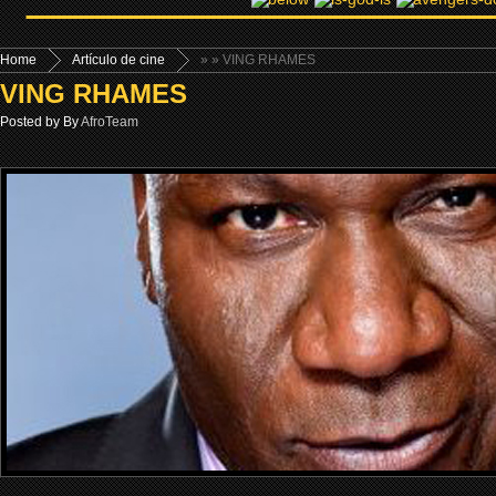
Home
Artículo de cine
»
» VING RHAMES
VING RHAMES
Posted by By
AfroTeam