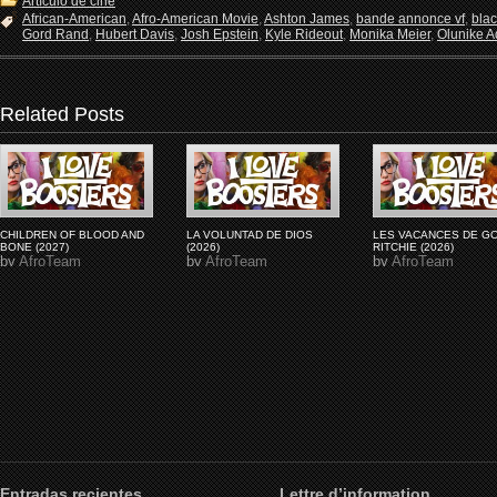
Artículo de cine
African-American
,
Afro-American Movie
,
Ashton James
,
bande annonce vf
,
bla
Gord Rand
,
Hubert Davis
,
Josh Epstein
,
Kyle Rideout
,
Monika Meier
,
Olunike Ad
Related Posts
CHILDREN OF BLOOD AND
LA VOLUNTAD DE DIOS
LES VACANCES DE G
BONE (2027)
(2026)
RITCHIE (2026)
by
AfroTeam
by
AfroTeam
by
AfroTeam
Entradas recientes
Lettre d’information