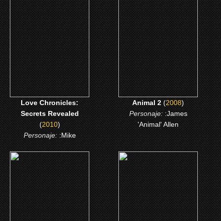
Love Chronicles: Secrets
Animal 2
Revealed
CLICK ME
CLICK ME
Love Chronicles:
Animal 2
(
2008
)
Secrets Revealed
Personaje:
:James
(
2010
)
'Animal' Allen
Personaje:
:Mike
(2005)
(2002)
Cuentas pendientes
Invicto