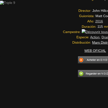
Director:
John Hillc
Guionista:
Matt Co
Año:
2016
Duración:
115
m
Campestre:
Especie:
Action
,
Dra
Distribución:
Mars Distr
WEB OFICIAL