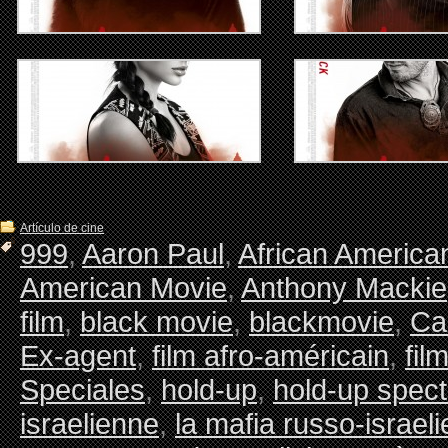
Artículo de cine
999
,
Aaron Paul
,
African America
American Movie
,
Anthony Mackie
film
,
black movie
,
blackmovie
,
Ca
Ex-agent
,
film afro-américain
,
fil
Speciales
,
hold-up
,
hold-up spect
israelienne
,
la mafia russo-israel