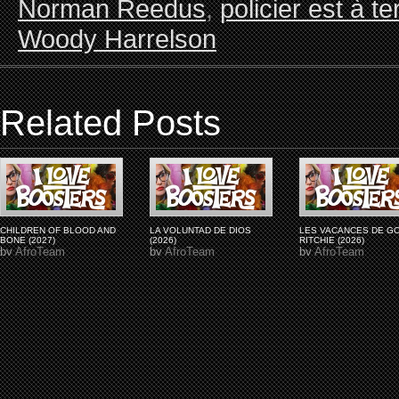
Norman Reedus
,
policier est à te
Woody Harrelson
Related Posts
CHILDREN OF BLOOD AND
LA VOLUNTAD DE DIOS
LES VACANCES DE G
BONE (2027)
(2026)
RITCHIE (2026)
by
AfroTeam
by
AfroTeam
by
AfroTeam