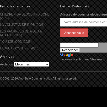
Entradas recientes
Lettre d’information
CHILDREN OF BLOOD AND BONE
Adresse de courrier électroniqu
(2027)
LA VOLUNTAD DE DIOS (2026)
LES VACANCES DE GOLO &
RITCHIE (2026)
YOUNGBLOOD (2025)
I LOVE BOOSTERS (2026)
Archivos
Trouves ton film en Streaming
Archivos
© 2001- 2026 Afro Style Communication All rights reserved.