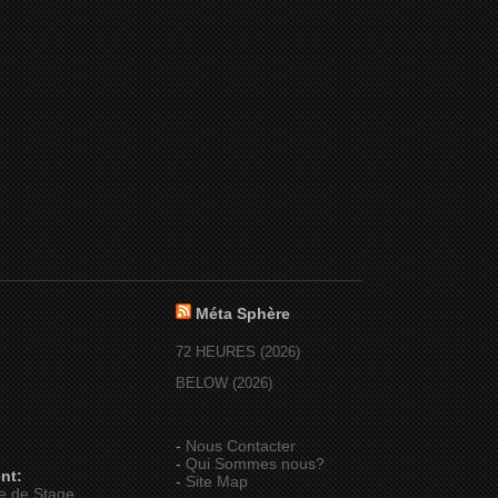
Méta Sphère
72 HEURES (2026)
BELOW (2026)
-
Nous Contacter
-
Qui Sommes nous?
nt:
-
Site Map
e de Stage