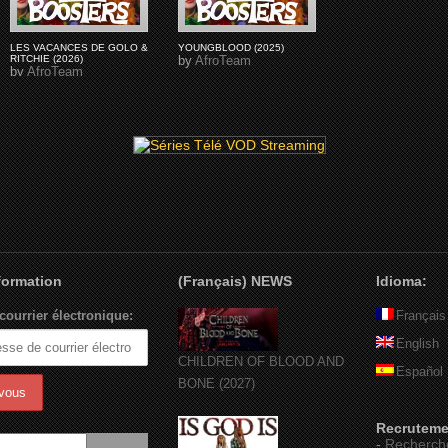
LES VACANCES DE GOLO &
YOUNGBLOOD (2025)
RITCHIE (2026)
by
AfroTeam
by
AfroTeam
nformation
(Français) NEWS
Idioma:
courrier électronique:
Français
English
CHILDREN OF BLOOD AND
Español
BONE (2027)
Recruteme
-
Recherch