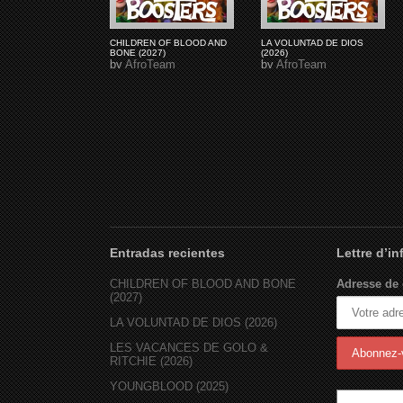
CHILDREN OF BLOOD AND
LA VOLUNTAD DE DIOS
BONE (2027)
(2026)
by
AfroTeam
by
AfroTeam
Entradas recientes
Lettre d’i
CHILDREN OF BLOOD AND BONE
Adresse de 
(2027)
LA VOLUNTAD DE DIOS (2026)
LES VACANCES DE GOLO &
RITCHIE (2026)
YOUNGBLOOD (2025)