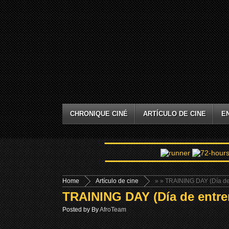
CHRONIQUE CINÉ
ARTÍCULO DE CINE
E
Home
Artículo de cine
»
» TRAINING DAY (Día de
TRAINING DAY (Día de entre
Posted by By
AfroTeam