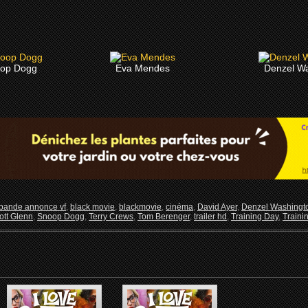
op Dogg
Eva Mendes
Denzel W
bande annonce vf
,
black movie
,
blackmovie
,
cinéma
,
David Ayer
,
Denzel Washingt
ott Glenn
,
Snoop Dogg
,
Terry Crews
,
Tom Berenger
,
trailer hd
,
Training Day
,
Traini