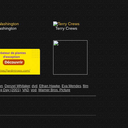
ashington
Terry Crews
on
,
Denzel Whitaker
,
dvd
,
Ethan Hawke
,
Eva Mendes
,
film
ng Day (2001)
,
VAD
,
vod
,
Warner Bros. Picture