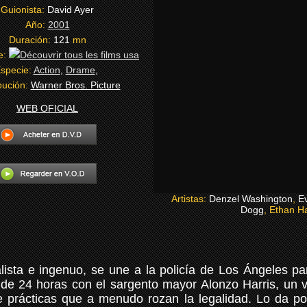
Guionista:
David Ayer
Año:
2001
Duración:
121
mn
e:
specie:
Action
,
Drame
,
ibución:
Warner Bros. Picture
WEB OFICIAL
Artistas:
Denzel Washington
,
E
Dogg
, Ethan H
ista e ingenuo, se une a la policía de Los Ángeles para
a de 24 horas con el sargento mayor Alonzo Harris, un v
ne prácticas que a menudo rozan la legalidad. Lo da 