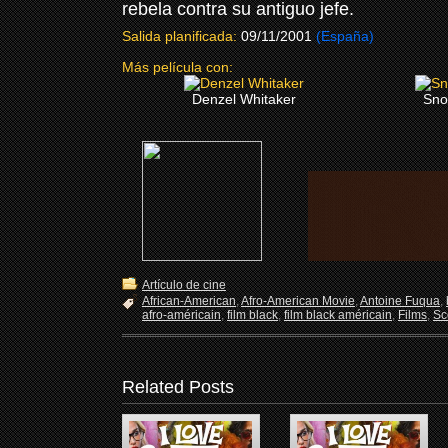
rebela contra su antiguo jefe.
Salida planificada:
09/11/2001
(España)
Más película con:
Denzel Whitaker
Sno
Artículo de cine
African-American
,
Afro-American Movie
,
Antoine Fuqua
,
afro-américain
,
film black
,
film black américain
,
Films
,
Sc
Related Posts