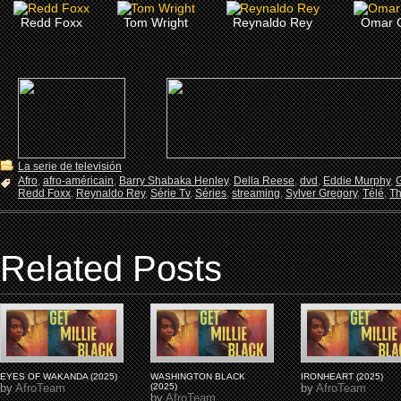
Redd Foxx
Tom Wright
Reynaldo Rey
Omar 
La serie de televisión
Afro
,
afro-américain
,
Barry Shabaka Henley
,
Della Reese
,
dvd
,
Eddie Murphy
,
G
Redd Foxx
,
Reynaldo Rey
,
Série Tv
,
Séries
,
streaming
,
Sylver Gregory
,
Télé
,
Th
Related Posts
EYES OF WAKANDA (2025)
WASHINGTON BLACK
IRONHEART (2025)
by
AfroTeam
(2025)
by
AfroTeam
by
AfroTeam