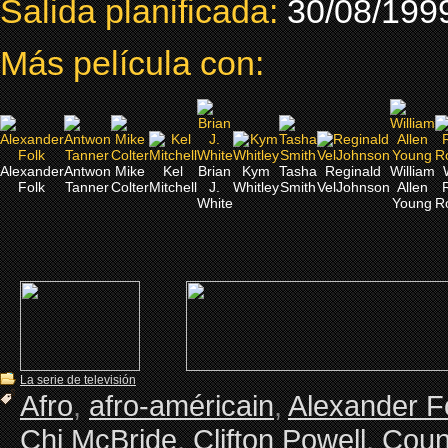
Salida planificada:
30/08/199
Más película con:
Alexander
Antwon
Mike
Kel
Brian
Kym
Tasha
Reginald
William
Folk
Tanner
Colter
Mitchell
J.
Whitley
Smith
VelJohnson
Allen
White
Young
R
La serie de televisión
Afro
,
afro-américain
,
Alexander F
Chi McBride
,
Clifton Powell
,
Coun