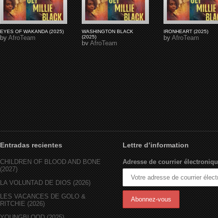
EYES OF WAKANDA (2025)
WASHINGTON BLACK
IRONHEART (2025)
by
AfroTeam
(2025)
by
AfroTeam
by
AfroTeam
Entradas recientes
Lettre d’information
CHILDREN OF BLOOD AND BONE
Adresse de courrier électroniqu
(2027)
LA VOLUNTAD DE DIOS (2026)
LES VACANCES DE GOLO &
RITCHIE (2026)
YOUNGBLOOD (2025)