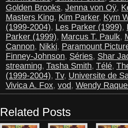
Golden Brooks
,
Jenna von Oÿ
,
K
Masters King
,
Kim Parker
,
Kym W
(1999-2004)
,
Les Parker (1999)
,
Parker (1999)
,
Marcus T. Paulk
,
Cannon
,
Nikki
,
Paramount Pictur
Finney-Johnson
,
Séries
,
Shar Ja
streaming
,
Tasha Smith
,
Télé
,
Th
(1999-2004)
,
Tv
,
Universite de S
Vivica A. Fox
,
vod
,
Wendy Raquel
Related Posts