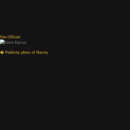
Site Officiel
� Publicity photo of Harvey