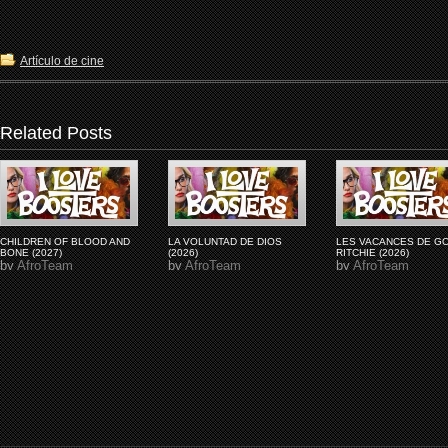
Artículo de cine
Related Posts
CHILDREN OF BLOOD AND
LA VOLUNTAD DE DIOS
LES VACANCES DE G
BONE (2027)
(2026)
RITCHIE (2026)
by
AfroTeam
by
AfroTeam
by
AfroTeam