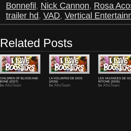
Bonnefil
,
Nick Cannon
,
Rosa Aco
trailer hd
,
VAD
,
Vertical Entertai
Related Posts
CHILDREN OF BLOOD AND
LA VOLUNTAD DE DIOS
LES VACANCES DE G
BONE (2027)
(2026)
RITCHIE (2026)
by
AfroTeam
by
AfroTeam
by
AfroTeam