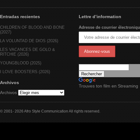
Entradas recientes
Lettre d’information
CHILDREN OF BLOOD AND BONE
Adresse de courrier électroniqu
(2027)
LA VOLUNTAD DE DIOS (2026)
LES VACANCES DE GOLO &
RITCHIE (2026)
YOUNGBLOOD (2025)
I LOVE BOOSTERS (2026)
Archivos
Trouves ton film en Streaming
Archivos
© 2001- 2026 Afro Style Communication All rights reserved.