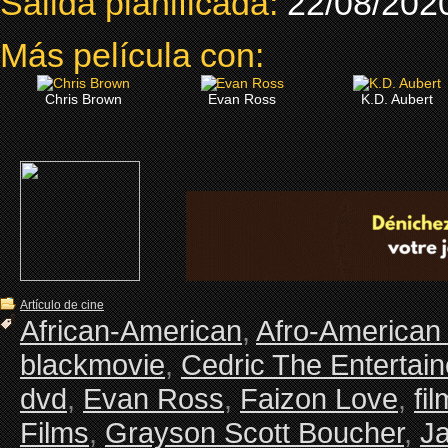
Salida planificada:
22/08/202
Más película con:
Chris Brown
Evan Ross
K.D. Aubert
Artículo de cine
African-American
,
Afro-American
blackmovie
,
Cedric The Entertain
dvd
,
Evan Ross
,
Faizon Love
,
fi
Films
,
Grayson Scott Boucher
,
J