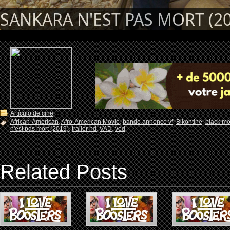
SANKARA N'EST PAS MORT (20
Artículo de cine
African-American
,
Afro-American Movie
,
bande annonce vf
,
Bikontine
,
black mo
n'est pas mort (2019)
,
trailer hd
,
VAD
,
vod
Related Posts