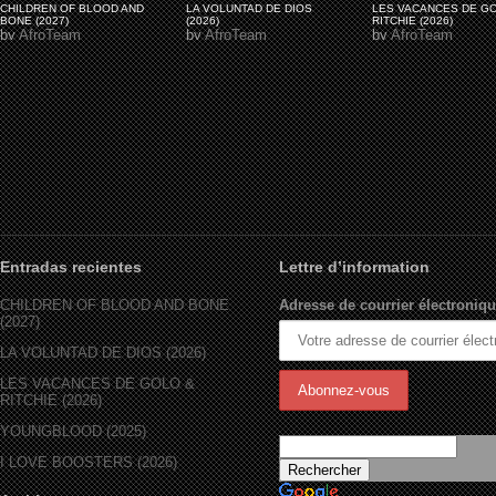
CHILDREN OF BLOOD AND
LA VOLUNTAD DE DIOS
LES VACANCES DE G
BONE (2027)
(2026)
RITCHIE (2026)
by
AfroTeam
by
AfroTeam
by
AfroTeam
Entradas recientes
Lettre d’information
CHILDREN OF BLOOD AND BONE
Adresse de courrier électroniqu
(2027)
LA VOLUNTAD DE DIOS (2026)
LES VACANCES DE GOLO &
RITCHIE (2026)
YOUNGBLOOD (2025)
I LOVE BOOSTERS (2026)