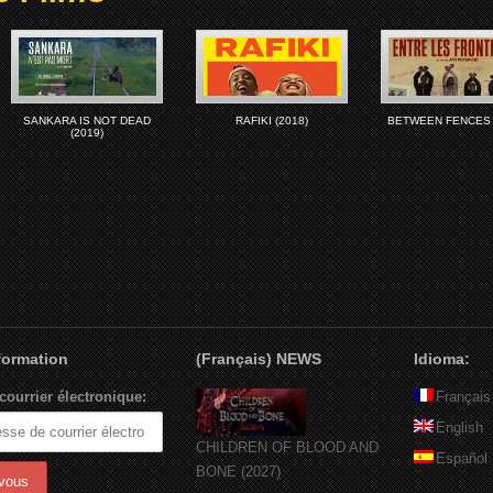
SANKARA IS NOT DEAD
RAFIKI (2018)
BETWEEN FENCES 
(2019)
nformation
(Français) NEWS
Idioma:
courrier électronique:
Français
English
CHILDREN OF BLOOD AND
Español
BONE (2027)