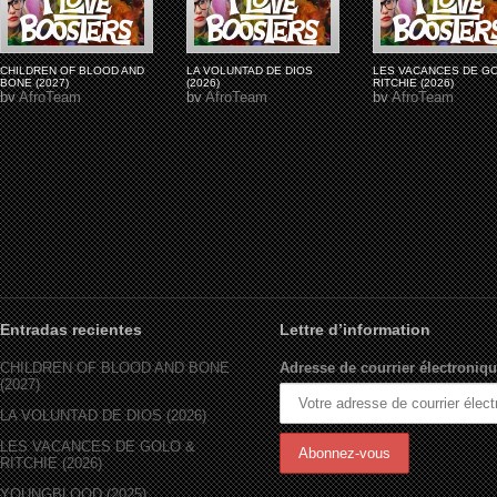
CHILDREN OF BLOOD AND
LA VOLUNTAD DE DIOS
LES VACANCES DE G
BONE (2027)
(2026)
RITCHIE (2026)
by
AfroTeam
by
AfroTeam
by
AfroTeam
Entradas recientes
Lettre d’information
CHILDREN OF BLOOD AND BONE
Adresse de courrier électroniqu
(2027)
LA VOLUNTAD DE DIOS (2026)
LES VACANCES DE GOLO &
RITCHIE (2026)
YOUNGBLOOD (2025)