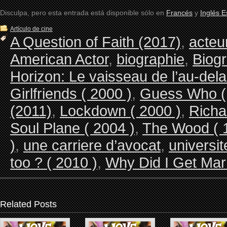
Disculpa, pero esta entrada está disponible sólo en
Francés
y
Inglés 
Artículo de cine
A Question of Faith (2017)
,
acteu
American Actor
,
biographie
,
Biog
Horizon: Le vaisseau de l’au-del
Girlfriends ( 2000 )
,
Guess Who (
(2011)
,
Lockdown ( 2000 )
,
Richa
Soul Plane ( 2004 )
,
The Wood ( 
)
,
une carriere d’avocat
,
universi
too ? ( 2010 )
,
Why Did I Get Marr
Related Posts