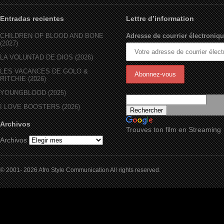
Entradas recientes
Lettre d’information
CHILDREN OF BLOOD AND BONE
Adresse de courrier électroniqu
(2027)
LA VOLUNTAD DE DIOS (2026)
LES VACANCES DE GOLO &
RITCHIE (2026)
YOUNGBLOOD (2025)
I LOVE BOOSTERS (2026)
Archivos
Trouves ton film en Streaming
Archivos
© 2001- 2026 Afro Style Communication All rights reserved.