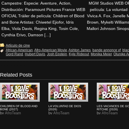
Campestre: Especie: Aventure, Action,
MGM Studios WEB OFI
Distribución: Paramount Pictures France WEB
película: La voluntad 
OFICIAL Tráiler de película: Children of Blood
Vivica A. Fox, Janelle 
and Bone Artistas: Chiwetel Ejiofor, Idris
Brown, Mykelti Willia
Elba, Viola Davis, Regina King, Tosin Cole,
Mallori Johnson Sinops
Cynthia Erivo, Damson […]
Artículo de cine
African-American
,
Afro-American Movie
,
Ashton James
,
bande annonce vf
,
bla
Gord Rand
,
Hubert Davis
,
Josh Epstein
,
Kyle Rideout
,
Monika Meier
,
Olunike Ad
Related Posts
CHILDREN OF BLOOD AND
LA VOLUNTAD DE DIOS
LES VACANCES DE G
BONE (2027)
(2026)
RITCHIE (2026)
by
AfroTeam
by
AfroTeam
by
AfroTeam