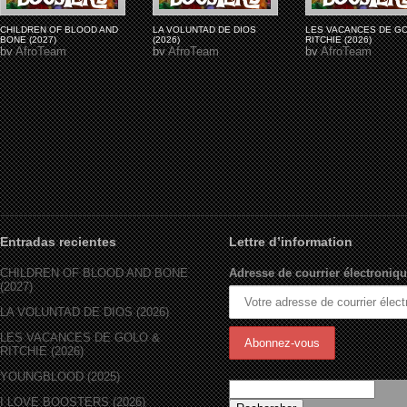
CHILDREN OF BLOOD AND
LA VOLUNTAD DE DIOS
LES VACANCES DE G
BONE (2027)
(2026)
RITCHIE (2026)
by
AfroTeam
by
AfroTeam
by
AfroTeam
Entradas recientes
Lettre d’information
CHILDREN OF BLOOD AND BONE
Adresse de courrier électroniqu
(2027)
LA VOLUNTAD DE DIOS (2026)
LES VACANCES DE GOLO &
RITCHIE (2026)
YOUNGBLOOD (2025)
I LOVE BOOSTERS (2026)