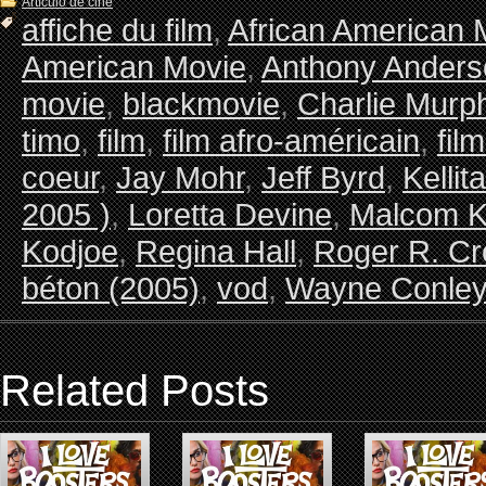
Artículo de cine
affiche du film
,
African American 
American Movie
,
Anthony Anders
movie
,
blackmovie
,
Charlie Murp
timo
,
film
,
film afro-américain
,
fil
coeur
,
Jay Mohr
,
Jeff Byrd
,
Kellit
2005 )
,
Loretta Devine
,
Malcom K
Kodjoe
,
Regina Hall
,
Roger R. Cr
béton (2005)
,
vod
,
Wayne Conle
Related Posts