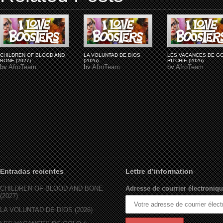
CHILDREN OF BLOOD AND
LA VOLUNTAD DE DIOS
LES VACANCES DE G
BONE (2027)
(2026)
RITCHIE (2026)
by
AfroTeam
by
AfroTeam
by
AfroTeam
Entradas recientes
Lettre d’information
CHILDREN OF BLOOD AND BONE
Adresse de courrier électroniqu
(2027)
LA VOLUNTAD DE DIOS (2026)