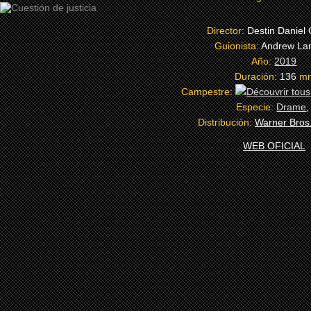
Director:
Destin Daniel 
Guionista:
Andrew L
Año:
2019
Duración:
136
m
Campestre:
Especie:
Drame
Distribución:
Warner Bros.
WEB OFICIAL