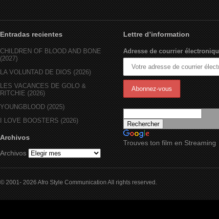
Entradas recientes
Lettre d’information
CHILDREN OF BLOOD AND BONE
Adresse de courrier électroniqu
(2027)
LA VOLUNTAD DE DIOS (2026)
LES VACANCES DE GOLO &
RITCHIE (2026)
YOUNGBLOOD (2025)
I LOVE BOOSTERS (2026)
Archivos
Trouves ton film en Streaming
Archivos
© 2001- 2026 Afro Style Communication All rights reserved.