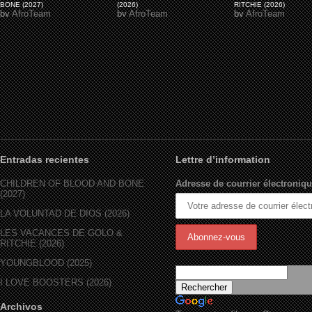
BONE (2027)
(2026)
RITCHIE (2026)
by
AfroTeam
by
AfroTeam
by
AfroTeam
Entradas recientes
Lettre d’information
CHILDREN OF BLOOD AND BONE
Adresse de courrier électroniqu
(2027)
LA VOLUNTAD DE DIOS (2026)
LES VACANCES DE GOLO &
RITCHIE (2026)
YOUNGBLOOD (2025)
I LOVE BOOSTERS (2026)
Archivos