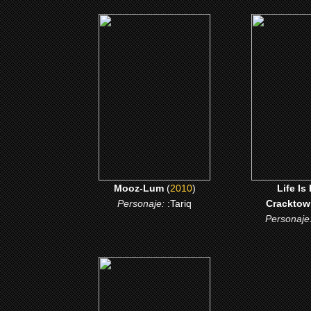
(2010)
(200
Mooz-Lum
Life Is Hot i
CLICK ME
CLICK
Mooz-Lum
(
2010
)
Life Is
Personaje:
:Tariq
Cracktow
Personaje
(2006)
ATL