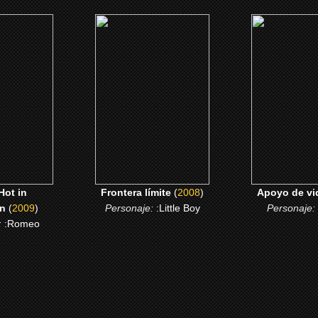
9)
(2008)
(2007)
n Cracktown
Frontera límite
Apoyo de 
 ME
CLICK ME
CLICK 
 Hot in
Frontera límite
(
2008
)
Apoyo de vi
n
(
2009
)
Personaje:
:Little Boy
Personaje:
:
:Romeo