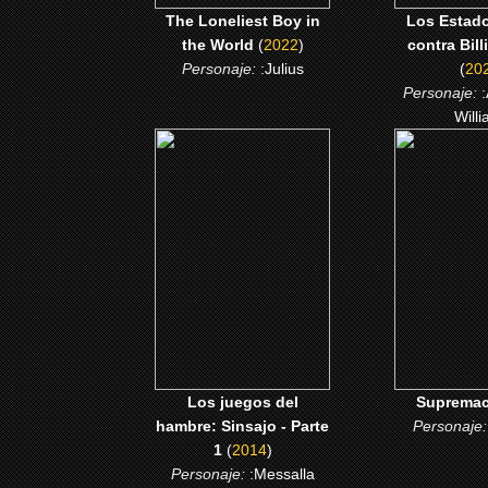
The Loneliest Boy in
Los Estad
the World
(
2022
)
contra Bill
Personaje:
:Julius
(
20
Personaje:
Will
(2014)
(201
Los juegos del hambre:
Suprem
Sinsajo - Parte 1
CLICK
CLICK ME
Los juegos del
Suprema
hambre: Sinsajo - Parte
Personaje
1
(
2014
)
Personaje:
:Messalla