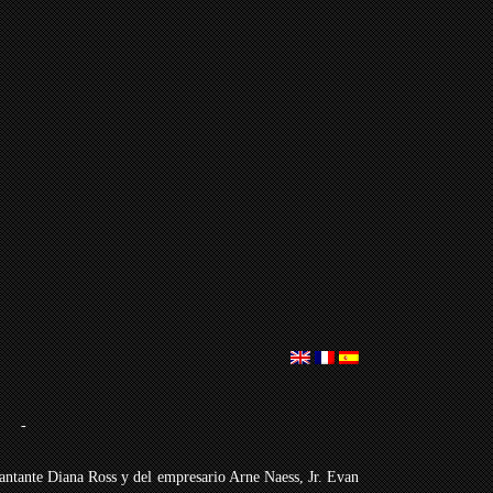
-
antante Diana Ross y del empresario Arne Naess, Jr. Evan