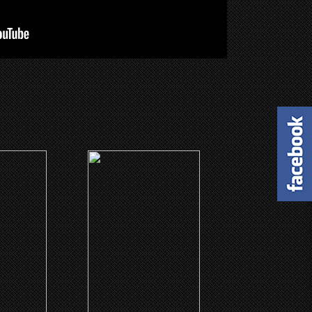
(2015)
Buckout
Los juegos del hambre:
Sinsajo - Parte 2
ME
CLICK ME