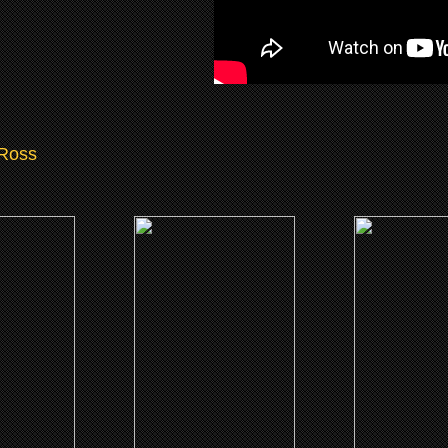
Ross
1)
(2020)
(2017)
s Unidos
She Ball
The Curse of 
e Holiday
Road
CLICK ME
 ME
CLICK 