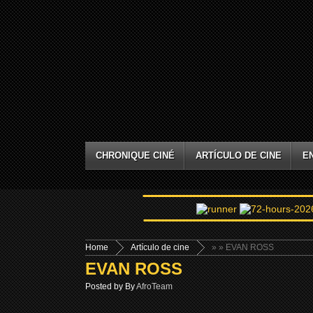
CHRONIQUE CINÉ
ARTÍCULO DE CINE
E
Home
Artículo de cine
»
» EVAN ROSS
EVAN ROSS
Posted by By
AfroTeam