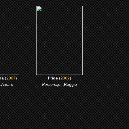
(2007)
vida
Pride
ME
CLICK ME
da
(
2007
)
Pride
(
2007
)
:Amare
Personaje:
:Reggie