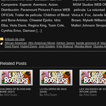
Campestre: Especie: Aventure, Action,
MGM Studios WEB OFI
Distribución: Paramount Pictures France WEB
película: La voluntad 
OFICIAL Tráiler de película: Children of Blood
Vivica A. Fox, Janelle 
and Bone Artistas: Chiwetel Ejiofor, Idris
Brown, Mykelti Willia
Elba, Viola Davis, Regina King, Tosin Cole,
Mallori Johnson Sinops
Cynthia Erivo, Damson […]
Artículo de cine
African-American
,
Afro-American Movie
,
Ashton James
,
bande annonce vf
,
bla
Gord Rand
,
Hubert Davis
,
Josh Epstein
,
Kyle Rideout
,
Monika Meier
,
Olunike Ad
Related Posts
CHILDREN OF BLOOD AND
LA VOLUNTAD DE DIOS
LES VACANCES DE G
BONE (2027)
(2026)
RITCHIE (2026)
by
AfroTeam
by
AfroTeam
by
AfroTeam