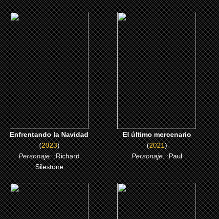
(2023)
(2021)
Enfrentando la Navidad
El último mercenario
CLICK ME
CLICK ME
Enfrentando la Navidad
El último mercenario
(
2023
)
(
2021
)
Personaje:
:Richard
Personaje:
:Paul
Silestone
(2013)
(2011)
Mohamed Dubois
Au bistro du coin