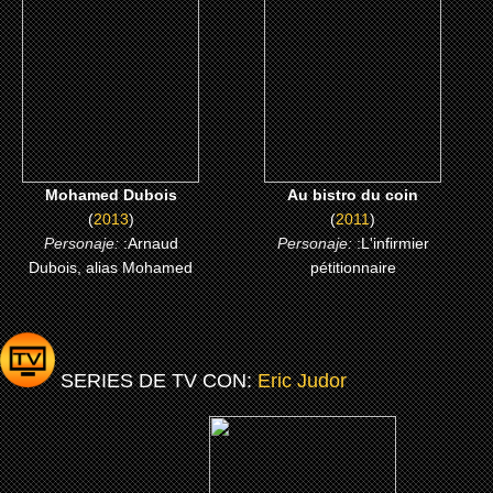
CLICK ME
CLICK ME
Mohamed Dubois
Au bistro du coin
(
2013
)
(
2011
)
Personaje:
:Arnaud
Personaje:
:L'infirmier
Dubois, alias Mohamed
pétitionnaire
SERIES DE TV CON:
Eric Judor