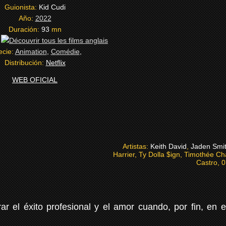
Guionista:
Kid Cudi
Año:
2022
Duración:
93
mn
:
ecie:
Animation
,
Comédie
,
Distribución:
Netflix
WEB OFICIAL
Artistas:
Keith David
,
Jaden Smi
Harrier, Ty Dolla $ign, Timothée C
Castro, 
ibrar el éxito profesional y el amor cuando, por fin, e