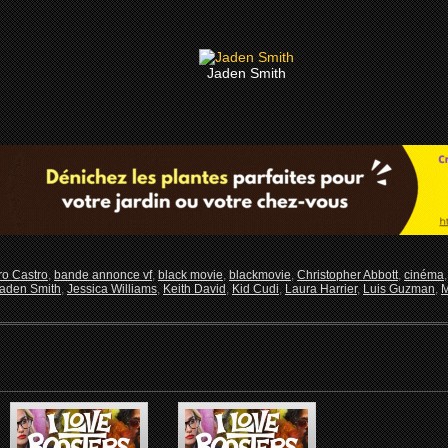
Jaden Smith
ro Castro
,
bande annonce vf
,
black movie
,
blackmovie
,
Christopher Abbott
,
cinéma
aden Smith
,
Jessica Williams
,
Keith David
,
Kid Cudi
,
Laura Harrier
,
Luis Guzman
,
M