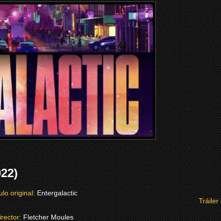
22)
ulo original:
Entergalactic
Tráiler
irector:
Fletcher Moules