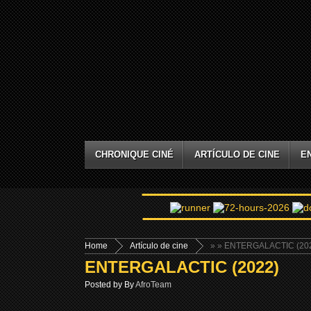
CHRONIQUE CINÉ
ARTÍCULO DE CINE
E
Home
Artículo de cine
»
» ENTERGALACTIC (20
ENTERGALACTIC (2022)
Posted by By
AfroTeam