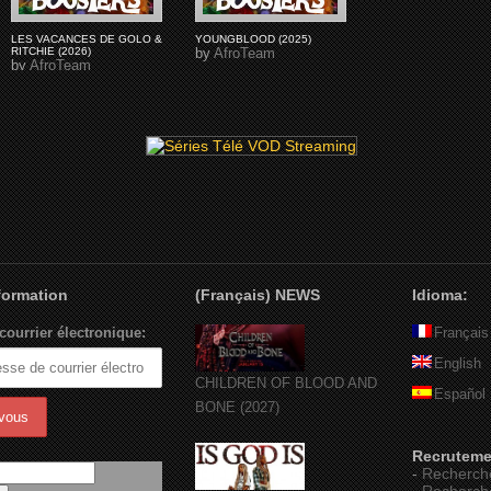
LES VACANCES DE GOLO &
YOUNGBLOOD (2025)
RITCHIE (2026)
by
AfroTeam
by
AfroTeam
nformation
(Français) NEWS
Idioma:
courrier électronique:
Français
English
CHILDREN OF BLOOD AND
Español
BONE (2027)
Recruteme
-
Recherch