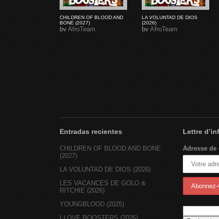
CHILDREN OF BLOOD AND
LA VOLUNTAD DE DIOS
BONE (2027)
(2026)
by
AfroTeam
by
AfroTeam
Entradas recientes
Lettre d’i
CHILDREN OF BLOOD AND BONE
Adresse de 
(2027)
LA VOLUNTAD DE DIOS (2026)
LES VACANCES DE GOLO &
RITCHIE (2026)
YOUNGBLOOD (2025)
I LOVE BOOSTERS (2026)