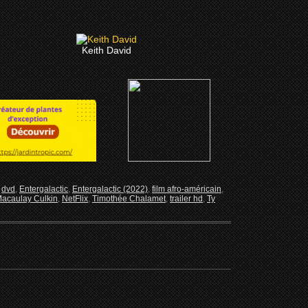
Keith David
,
dvd
,
Entergalactic
,
Entergalactic (2022)
,
film afro-américain
,
acaulay Culkin
,
NetFlix
,
Timothée Chalamet
,
trailer hd
,
Ty