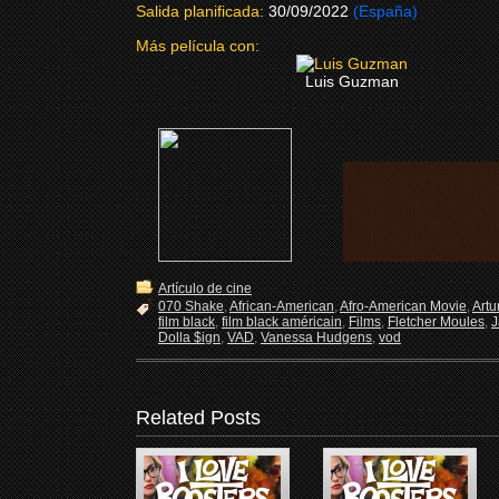
Salida planificada:
30/09/2022
(España)
Más película con:
Luis Guzman
Artículo de cine
070 Shake
,
African-American
,
Afro-American Movie
,
Artu
film black
,
film black américain
,
Films
,
Fletcher Moules
,
J
Dolla $ign
,
VAD
,
Vanessa Hudgens
,
vod
Related Posts