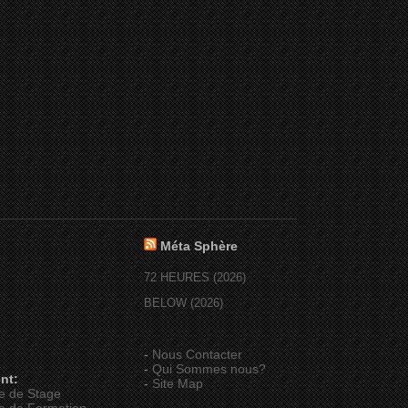
Méta Sphère
72 HEURES (2026)
BELOW (2026)
-
Nous Contacter
-
Qui Sommes nous?
nt:
-
Site Map
e de Stage