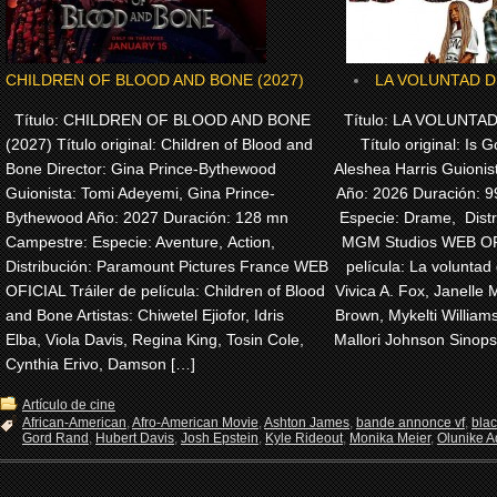
CHILDREN OF BLOOD AND BONE (2027)
LA VOLUNTAD DE
Título: CHILDREN OF BLOOD AND BONE
Título: LA VOLUNTAD
(2027) Título original: Children of Blood and
Título original: Is G
Bone Director: Gina Prince-Bythewood
Aleshea Harris Guionis
Guionista: Tomi Adeyemi, Gina Prince-
Año: 2026 Duración: 
Bythewood Año: 2027 Duración: 128 mn
Especie: Drame, Dist
Campestre: Especie: Aventure, Action,
MGM Studios WEB OFI
Distribución: Paramount Pictures France WEB
película: La voluntad 
OFICIAL Tráiler de película: Children of Blood
Vivica A. Fox, Janelle 
and Bone Artistas: Chiwetel Ejiofor, Idris
Brown, Mykelti Willia
Elba, Viola Davis, Regina King, Tosin Cole,
Mallori Johnson Sinops
Cynthia Erivo, Damson […]
Artículo de cine
African-American
,
Afro-American Movie
,
Ashton James
,
bande annonce vf
,
bla
Gord Rand
,
Hubert Davis
,
Josh Epstein
,
Kyle Rideout
,
Monika Meier
,
Olunike Ad