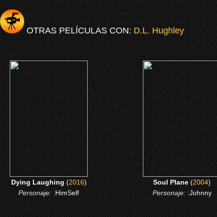
OTRAS PELÍCULAS CON:
D.L. Hughley
(2016)
(2004)
Dying Laughing
Soul Plane
CLICK ME
CLICK ME
Dying Laughing
(
2016
)
Soul Plane
(
2004
)
Personaje:
:HimSelf
Personaje:
:Johnny