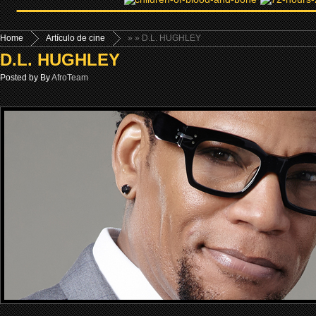
Home
Artículo de cine
»
» D.L. HUGHLEY
D.L. HUGHLEY
Posted by By
AfroTeam