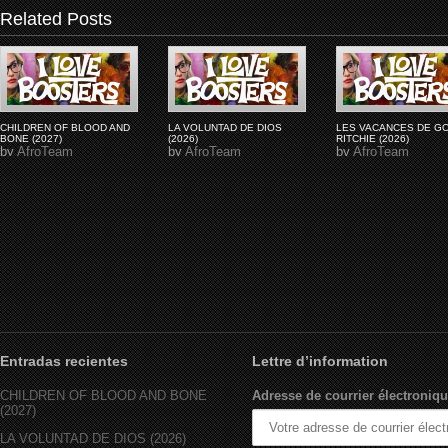
Related Posts
CHILDREN OF BLOOD AND
LA VOLUNTAD DE DIOS
LES VACANCES DE G
BONE (2027)
(2026)
RITCHIE (2026)
by
AfroTeam
by
AfroTeam
by
AfroTeam
Entradas recientes
Lettre d’information
CHILDREN OF BLOOD AND BONE
Adresse de courrier électroniqu
(2027)
LA VOLUNTAD DE DIOS (2026)