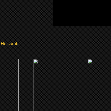
 Holcomb
5)
(2014)
(2009)
as bodas
Piensa como Hombre 2
Dance mov
Despatarre en 
 ME
CLICK ME
CLICK 