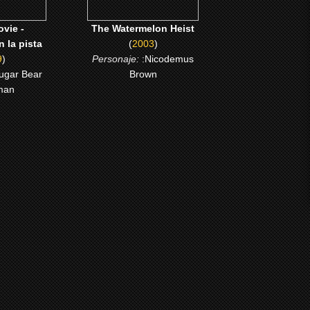
vie -
The Watermelon Heist
n la pista
(
2003
)
9
)
Personaje:
:Nicodemus
ugar Bear
Brown
man