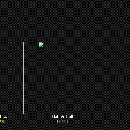
f Us
Half & Half
03)
(2002)