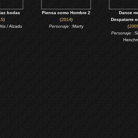
 las bodas
Piensa como Hombre 2
Dance mo
15
)
(
2014
)
Despatarre e
Otis / Alzado
Personaje:
:Marty
(
200
Personaje:
:S
Hench