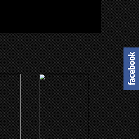
(2003)
ie -
The Watermelon Heist
la pista
CLICK ME
ME