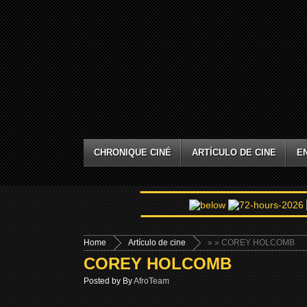
CHRONIQUE CINÉ
ARTÍCULO DE CINE
E
Home
Artículo de cine
»
» COREY HOLCOMB
COREY HOLCOMB
Posted by By
AfroTeam