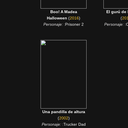
Boo! A Madea
El gurú de
Halloween
(
2016
)
(
20
Personaje:
:Prisoner 2
Personaje:
:
(2002)
Una pandilla de altura
CLICK ME
Una pandilla de altura
(
2002
)
Personaje:
:Trucker Dad