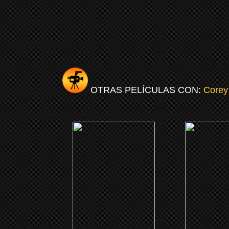
OTRAS PELÍCULAS CON:
Corey
(2016)
(201
Boo! A Madea Halloween
El gurú de l
CLICK ME
CLICK