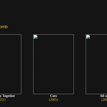
comb
ay Together
Cuts
All o
011)
(2005)
(20