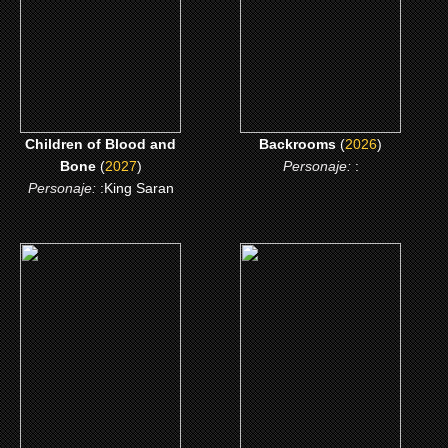
CLICK ME
CLICK ME
Children of Blood and
Backrooms
(
2026
)
Bone
(
2027
)
Personaje:
:
Personaje:
:King Saran
(2022)
(2021)
Doctor Strange 2: El
Infinite
multiverso de la locura
CLICK ME
CLICK ME