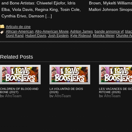
and Bone Artistas: Chiwetel Ejiofor, Idris
Brown, Mykelti Willia
Elba, Viola Davis, Regina King, Tosin Cole,
Mallori Johnson Sinops
Cynthia Erivo, Damson […]
Artículo de cine
African-American
,
Afro-American Movie
,
Ashton James
,
bande annonce vf
,
bla
Gord Rand
,
Hubert Davis
,
Josh Epstein
,
Kyle Rideout
,
Monika Meier
,
Olunike Ad
Related Posts
CHILDREN OF BLOOD AND
LA VOLUNTAD DE DIOS
LES VACANCES DE G
BONE (2027)
(2026)
RITCHIE (2026)
by
AfroTeam
by
AfroTeam
by
AfroTeam