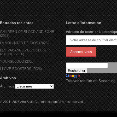
Entradas recientes
Lettre d’information
CHILDREN OF BLOOD AND BONE
Adresse de courrier électroniqu
(2027)
LA VOLUNTAD DE DIOS (2026)
LES VACANCES DE GOLO &
RITCHIE (2026)
YOUNGBLOOD (2025)
I LOVE BOOSTERS (2026)
Archivos
Trouves ton film en Streaming
Archivos
© 2001- 2026 Afro Style Communication All rights reserved.