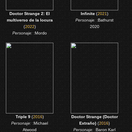
Doctor Strange 2: El
Infinite
(
2021
)
multiverso de la locura
Personaje:
:Bathurst
(
2022
)
2020
Personaje:
:Mordo
(2016)
(2016)
Triple 9
Doctor Strange (Doctor
Extraño)
CLICK ME
CLICK ME
Triple 9
(
2016
)
Doctor Strange (Doctor
Personaje:
:Michael
Extraño)
(
2016
)
Atwood
Personaje:
:Baron Karl