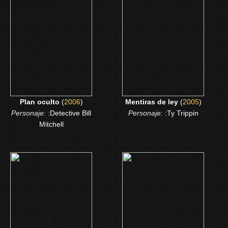
Plan oculto
Mentiras de ley
CLICK ME
CLICK ME
Plan oculto
(
2006
)
Mentiras de ley
(
2005
)
Personaje:
:Detective Bill
Personaje:
:Ty Trippin
Mitchell
(2003)
(1996)
Love Actually
Deady Voyage