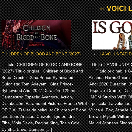
-- VOICI
CHILDREN OF BLOOD AND BONE (2027)
LA VOLUNTAD DE
Título: CHILDREN OF BLOOD AND BONE
Título: LA VOLUNTAD
(2027) Título original: Children of Blood and
Título original: Is G
Bone Director: Gina Prince-Bythewood
Aleshea Harris Guionis
Guionista: Tomi Adeyemi, Gina Prince-
Año: 2026 Duración: 
Bythewood Año: 2027 Duración: 128 mn
Especie: Drame, Dist
Campestre: Especie: Aventure, Action,
MGM Studios WEB OFI
Distribución: Paramount Pictures France WEB
película: La voluntad 
OFICIAL Tráiler de película: Children of Blood
Vivica A. Fox, Janelle 
and Bone Artistas: Chiwetel Ejiofor, Idris
Brown, Mykelti Willia
Elba, Viola Davis, Regina King, Tosin Cole,
Mallori Johnson Sinops
Cynthia Erivo, Damson […]