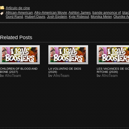
Artículo de cine
African-American
,
Afro-American Movie
,
Ashton James
,
bande annonce vf
,
bla
Gord Rand
,
Hubert Davis
,
Josh Epstein
,
Kyle Rideout
,
Monika Meier
,
Olunike Ad
Related Posts
CHILDREN OF BLOOD AND
LA VOLUNTAD DE DIOS
LES VACANCES DE G
BONE (2027)
(2026)
RITCHIE (2026)
by
AfroTeam
by
AfroTeam
by
AfroTeam