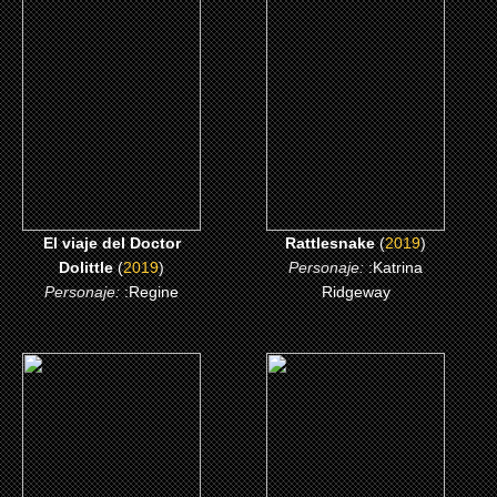
El viaje del Doctor
Rattlesnake
Dolittle
CLICK ME
CLICK ME
El viaje del Doctor
Rattlesnake
(
2019
)
Dolittle
(
2019
)
Personaje:
:Katrina
Personaje:
:Regine
Ridgeway
(2016)
(2015)
Animales fantásticos y
Selma: El poder de un
dónde encontrarlos
sueño