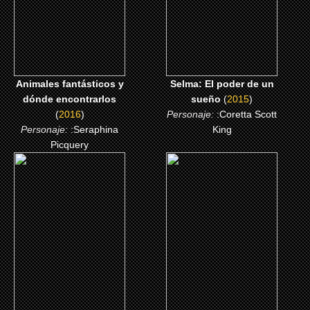
CLICK ME
CLICK ME
Animales fantásticos y
Selma: El poder de un
dónde encontrarlos
sueño
(
2015
)
(
2016
)
Personaje:
:Coretta Scott
Personaje:
:Seraphina
King
Picquery
(2005)
(2001)
Lackawanna Blues
Boycott
CLICK ME
CLICK ME