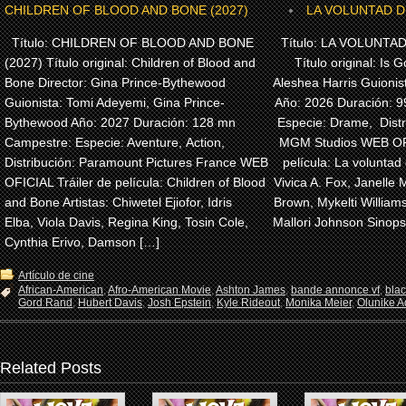
CHILDREN OF BLOOD AND BONE (2027)
LA VOLUNTAD DE
Título: CHILDREN OF BLOOD AND BONE
Título: LA VOLUNTAD
(2027) Título original: Children of Blood and
Título original: Is G
Bone Director: Gina Prince-Bythewood
Aleshea Harris Guionis
Guionista: Tomi Adeyemi, Gina Prince-
Año: 2026 Duración: 
Bythewood Año: 2027 Duración: 128 mn
Especie: Drame, Dist
Campestre: Especie: Aventure, Action,
MGM Studios WEB OFI
Distribución: Paramount Pictures France WEB
película: La voluntad 
OFICIAL Tráiler de película: Children of Blood
Vivica A. Fox, Janelle 
and Bone Artistas: Chiwetel Ejiofor, Idris
Brown, Mykelti Willia
Elba, Viola Davis, Regina King, Tosin Cole,
Mallori Johnson Sinops
Cynthia Erivo, Damson […]
Artículo de cine
African-American
,
Afro-American Movie
,
Ashton James
,
bande annonce vf
,
bla
Gord Rand
,
Hubert Davis
,
Josh Epstein
,
Kyle Rideout
,
Monika Meier
,
Olunike Ad
Related Posts