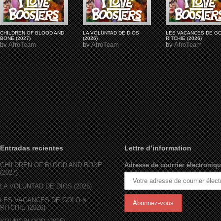
CHILDREN OF BLOOD AND
LA VOLUNTAD DE DIOS
LES VACANCES DE G
BONE (2027)
(2026)
RITCHIE (2026)
by
AfroTeam
by
AfroTeam
by
AfroTeam
Entradas recientes
Lettre d’information
CHILDREN OF BLOOD AND BONE
Adresse de courrier électroniqu
(2027)
LA VOLUNTAD DE DIOS (2026)
LES VACANCES DE GOLO &
RITCHIE (2026)