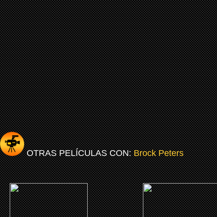
OTRAS PELÍCULAS CON:
Brock Peters
(2002)
(1991)
The Last Place on Earth
Star Trek VI: Aquel país