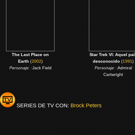
desconocido
CLICK ME
CLICK ME
The Last Place on
Star Trek VI: Aquel paí
Earth
(
2002
)
desconocido
(
1991
)
Personaje:
:Jack Field
Personaje:
:Admiral
Cartwright
SERIES DE TV CON:
Brock Peters