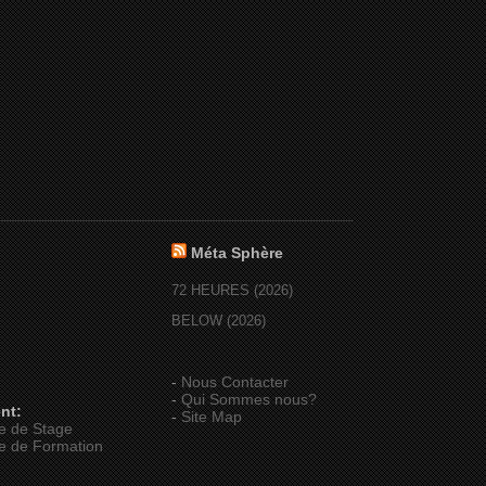
Méta Sphère
72 HEURES (2026)
BELOW (2026)
-
Nous Contacter
-
Qui Sommes nous?
nt:
-
Site Map
e de Stage
e de Formation