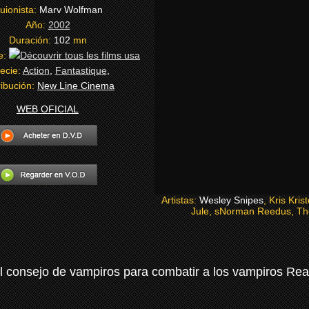
uionista:
Marv Wolfman
Año:
2002
Duración:
102
mn
e:
ecie:
Action
,
Fantastique
,
ribución:
New Line Cinema
WEB OFICIAL
Artistas:
Wesley Snipes
, Kris Kri
Jule, sNorman Reedus, Th
l consejo de vampiros para combatir a los vampiros Rea