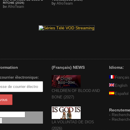
RITCHIE (2026)
by
AfroTeam
by
AfroTeam
nformation
(Français) NEWS
Idioma:
courrier électronique:
Français
English
CHILDREN OF BLOOD AND
Español
BONE (2027)
Recruteme
-
Recherch
-
Recherch
LA VOLUNTAD DE DIOS
(2026)