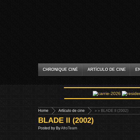
CHRONIQUE CINÉ
ARTÍCULO DE CINE
E
Home
Artículo de cine
»
» BLADE II (2002)
BLADE II (2002)
Posted by By
AfroTeam