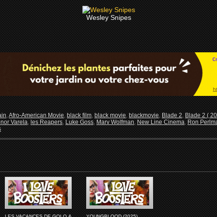
Wesley Snipes
ain
,
Afro-American Movie
,
black film
,
black movie
,
blackmovie
,
Blade 2
,
Blade 2 ( 20
nor Varela
,
les Reapers
,
Luke Goss
,
Marv Wolfman
,
New Line Cinema
,
Ron Perlm
s
LES VACANCES DE GOLO &
YOUNGBLOOD (2025)