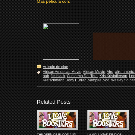
Más película con:
Artículo de cine
African American Movie
,
African Movie
,
Afro
,
afro-améric
noir
,
filmblack
,
Guillermo Del Toro
,
Kris Kristofferson
,
Leo
Kretschmann
,
Tony Curran
,
vampire
,
vod
,
Wesley Snipe
Related Posts
CHILDREN OF BLOOD AND
LA VOLUNTAD DE DIOS