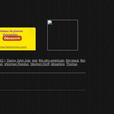
02 )
,
Danny John-Jule
,
dvd
,
film afro-américain
,
film black
,
film
an
,
sNorman Reedus
,
Stephen Dorff
,
streaming
,
Thomas