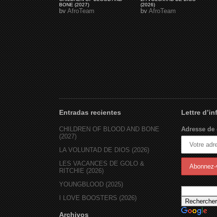
BONE (2027)
(2026)
by
AfroTeam
by
AfroTeam
Entradas recientes
Lettre d’i
CHILDREN OF BLOOD AND BONE
Adresse de 
(2027)
LA VOLUNTAD DE DIOS (2026)
LES VACANCES DE GOLO &
RITCHIE (2026)
YOUNGBLOOD (2025)
I LOVE BOOSTERS (2026)
Archivos