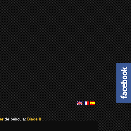
ler
de película:
Blade II