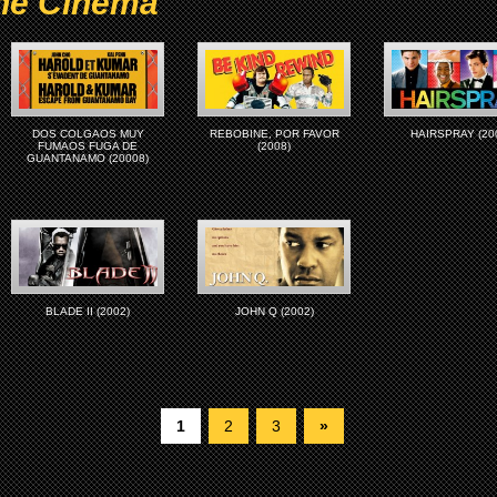
ne Cinema
DOS COLGAOS MUY
REBOBINE, POR FAVOR
HAIRSPRAY (20
FUMAOS FUGA DE
(2008)
GUANTANAMO (20008)
BLADE II (2002)
JOHN Q (2002)
1
2
3
»