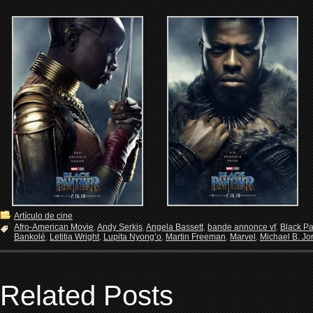
Artículo de cine
Afro-American Movie
,
Andy Serkis
,
Angela Bassett
,
bande annonce vf
,
Black Pa
Bankolé
,
Letitia Wright
,
Lupita Nyong’o
,
Martin Freeman
,
Marvel
,
Michael B. Jo
Related Posts