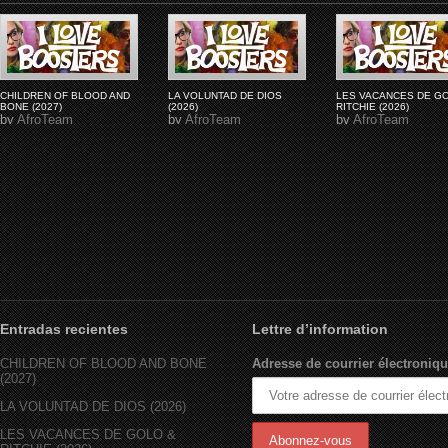
CHILDREN OF BLOOD AND
LA VOLUNTAD DE DIOS
LES VACANCES DE G
BONE (2027)
(2026)
RITCHIE (2026)
by
AfroTeam
by
AfroTeam
by
AfroTeam
Entradas recientes
Lettre d’information
CHILDREN OF BLOOD AND BONE
Adresse de courrier électroniqu
(2027)
LA VOLUNTAD DE DIOS (2026)
LES VACANCES DE GOLO &