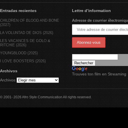
Entradas recientes
Lettre d’information
CHILDREN OF BLOOD AND BONE
Adresse de courrier électroniqu
(2027)
LA VOLUNTAD DE DIOS (2026)
LES VACANCES DE GOLO &
RITCHIE (2026)
YOUNGBLOOD (2025)
I LOVE BOOSTERS (2026)
Archivos
Trouves ton film en Streaming
Archivos
© 2001- 2026 Afro Style Communication All rights reserved.