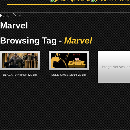
Home
»
Marvel
Browsing Tag -
Marvel
Image Not Availa
BLACK PANTHER (2018)
LUKE CAGE (2016-2018)
Il faut sauver le Super
Black