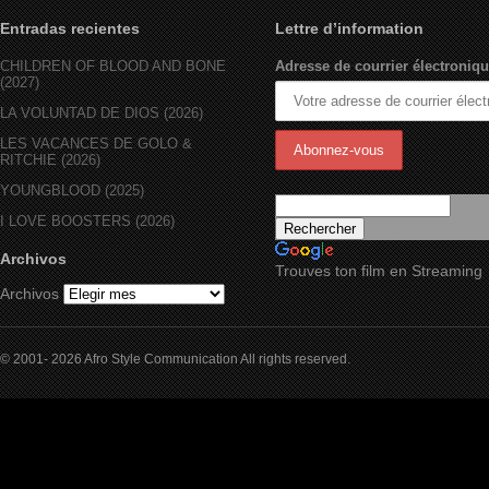
Entradas recientes
Lettre d’information
CHILDREN OF BLOOD AND BONE
Adresse de courrier électroniqu
(2027)
LA VOLUNTAD DE DIOS (2026)
LES VACANCES DE GOLO &
RITCHIE (2026)
YOUNGBLOOD (2025)
I LOVE BOOSTERS (2026)
Archivos
Trouves ton film en Streaming
Archivos
© 2001- 2026 Afro Style Communication All rights reserved.