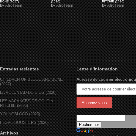
BONE (2027)
(2026)
RITCHIE (2026)
by
AfroTeam
by
AfroTeam
by
AfroTeam
Entradas recientes
Lettre d’information
CHILDREN OF BLOOD AND BONE
Adresse de courrier électroniqu
(2027)
LA VOLUNTAD DE DIOS (2026)
LES VACANCES DE GOLO &
RITCHIE (2026)
YOUNGBLOOD (2025)
I LOVE BOOSTERS (2026)
Archivos