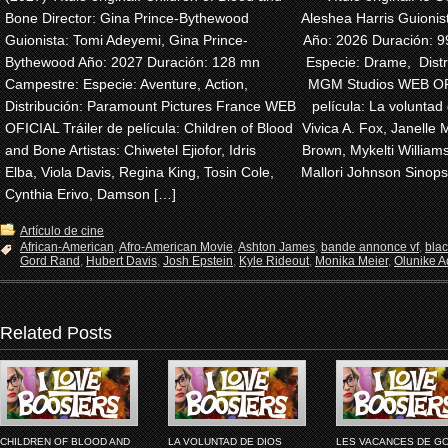
Bone Director: Gina Prince-Bythewood
Aleshea Harris Guionis
Guionista: Tomi Adeyemi, Gina Prince-
Año: 2026 Duración: 
Bythewood Año: 2027 Duración: 128 mn
Especie: Drame, Dist
Campestre: Especie: Aventure, Action,
MGM Studios WEB OFI
Distribución: Paramount Pictures France WEB
película: La voluntad 
OFICIAL Tráiler de película: Children of Blood
Vivica A. Fox, Janelle 
and Bone Artistas: Chiwetel Ejiofor, Idris
Brown, Mykelti Willia
Elba, Viola Davis, Regina King, Tosin Cole,
Mallori Johnson Sinops
Cynthia Erivo, Damson […]
Artículo de cine
African-American
,
Afro-American Movie
,
Ashton James
,
bande annonce vf
,
bla
Gord Rand
,
Hubert Davis
,
Josh Epstein
,
Kyle Rideout
,
Monika Meier
,
Olunike Ad
Related Posts
CHILDREN OF BLOOD AND
LA VOLUNTAD DE DIOS
LES VACANCES DE G