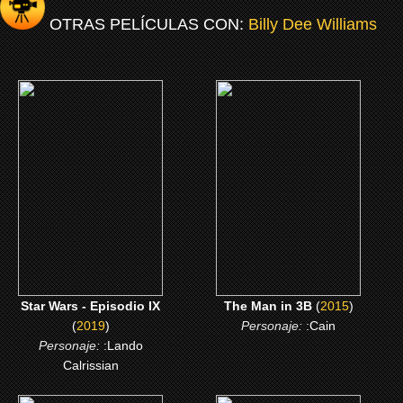
OTRAS PELÍCULAS CON:
Billy Dee Williams
(2019)
(2015)
Star Wars - Episodio IX
The Man in 3B
CLICK ME
CLICK ME
Star Wars - Episodio IX
The Man in 3B
(
2015
)
(
2019
)
Personaje:
:Cain
Personaje:
:Lando
Calrissian