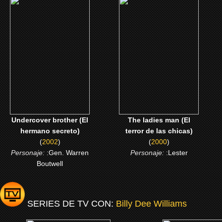
(2002)
(2000)
Undercover brother (El
The ladies man (El terror
hermano secreto)
de las chicas)
CLICK ME
CLICK ME
Undercover brother (El
The ladies man (El
hermano secreto)
terror de las chicas)
(
2002
)
(
2000
)
Personaje:
:Gen. Warren
Personaje:
:Lester
Boutwell
SERIES DE TV CON:
Billy Dee Williams