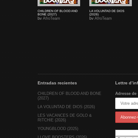
CHILDREN OF BLOOD AND
LA VOLUNTAD DE DIOS
BONE (2027)
(2026)
by
AfroTeam
by
AfroTeam
Entradas recientes
Lettre d’i
CHILDREN OF BLOOD AND BONE
Adresse de 
(2027)
LA VOLUNTAD DE DIOS (2026)
LES VACANCES DE GOLO &
RITCHIE (2026)
YOUNGBLOOD (2025)
I LOVE BOOSTERS (2026)