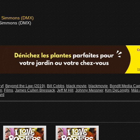
 Simmons (DMX)
vf
,
Beyond the Law (2019)
,
Bill Cobbs
,
black movie
,
blackmovie
,
BondIt Media Capi
in
,
Films
,
James Cullen Bressack
,
Jeff M Hill
,
Johnny Messner
,
Kim DeLonghi
,
Más a
ard