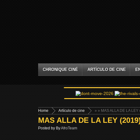
CHRONIQUE CINÉ
ARTÍCULO DE CINE
E
Home
Artículo de cine
»
» MAS ALLA DE LA LEY 
MAS ALLA DE LA LEY (2019
Posted by By
AfroTeam