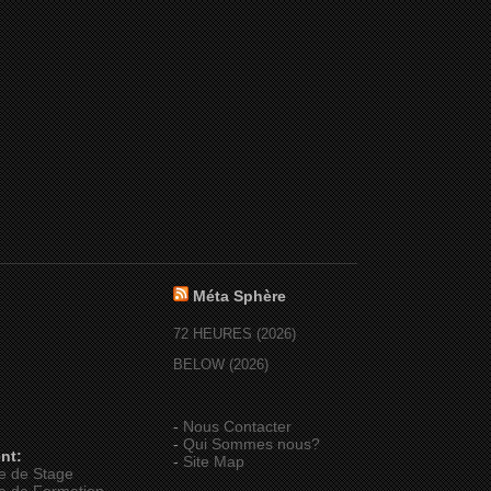
Méta Sphère
72 HEURES (2026)
BELOW (2026)
-
Nous Contacter
-
Qui Sommes nous?
nt:
-
Site Map
e de Stage