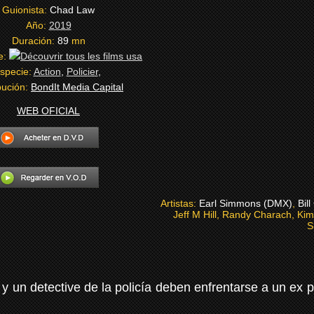
Guionista:
Chad Law
Año:
2019
Duración:
89
mn
e:
specie:
Action
,
Policier
,
bución:
BondIt Media Capital
WEB OFICIAL
Artistas:
Earl Simmons (DMX)
,
Bil
Jeff M Hill, Randy Charach, K
S
 un detective de la policía deben enfrentarse a un ex po