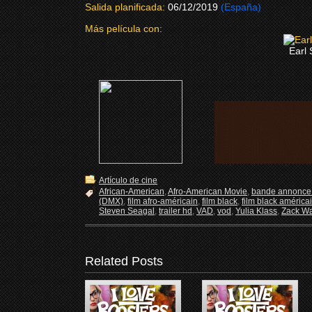
Salida planificada:
06/12/2019
(España)
Más película con:
Earl
Artículo de cine
African-American
,
Afro-American Movie
,
bande annonce 
(DMX)
,
film afro-américain
,
film black
,
film black américa
Steven Seagal
,
trailer hd
,
VAD
,
vod
,
Yulia Klass
,
Zack W
Related Posts