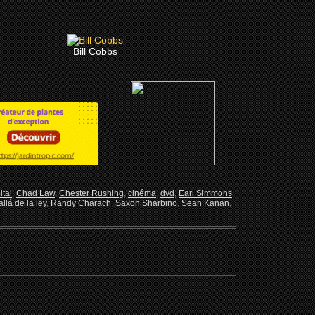
Bill Cobbs
tal
,
Chad Law
,
Chester Rushing
,
cinéma
,
dvd
,
Earl Simmons
llá de la ley
,
Randy Charach
,
Saxon Sharbino
,
Sean Kanan
,