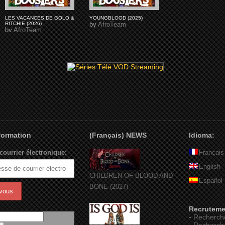
LES VACANCES DE GOLO &
YOUNGBLOOD (2025)
RITCHIE (2026)
by
AfroTeam
by
AfroTeam
nformation
(Français) NEWS
Idioma:
courrier électronique:
Français
English
CHILDREN OF BLOOD AND
Español
BONE (2027)
Recruteme
-
Recherch