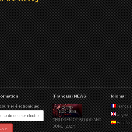
nformation
(Français) NEWS
Idioma:
courrier électronique:
Français
English
CHILDREN OF BLOOD AND
Español
BONE (2027)