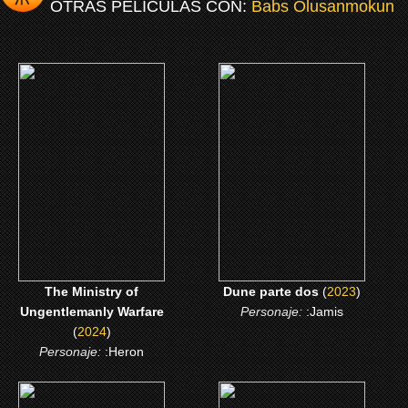
OTRAS PELÍCULAS CON:
Babs Olusanmokun
(2024)
(2023)
The Ministry of
Dune parte dos
Ungentlemanly Warfare
CLICK ME
CLICK ME
The Ministry of
Dune parte dos
(
2023
)
Ungentlemanly Warfare
Personaje:
:Jamis
(
2024
)
Personaje:
:Heron
(2013)
(2012)