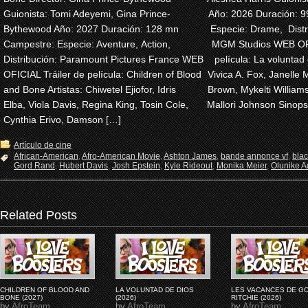
Guionista: Tomi Adeyemi, Gina Prince-
Año: 2026 Duración: 
Bythewood Año: 2027 Duración: 128 mn
Especie: Drame, Dist
Campestre: Especie: Aventure, Action,
MGM Studios WEB OFI
Distribución: Paramount Pictures France WEB
película: La voluntad 
OFICIAL Tráiler de película: Children of Blood
Vivica A. Fox, Janelle 
and Bone Artistas: Chiwetel Ejiofor, Idris
Brown, Mykelti Willia
Elba, Viola Davis, Regina King, Tosin Cole,
Mallori Johnson Sinops
Cynthia Erivo, Damson […]
Artículo de cine
African-American
,
Afro-American Movie
,
Ashton James
,
bande annonce vf
,
bla
Gord Rand
,
Hubert Davis
,
Josh Epstein
,
Kyle Rideout
,
Monika Meier
,
Olunike Ad
Related Posts
CHILDREN OF BLOOD AND
LA VOLUNTAD DE DIOS
LES VACANCES DE G
BONE (2027)
(2026)
RITCHIE (2026)
by
AfroTeam
by
AfroTeam
by
AfroTeam