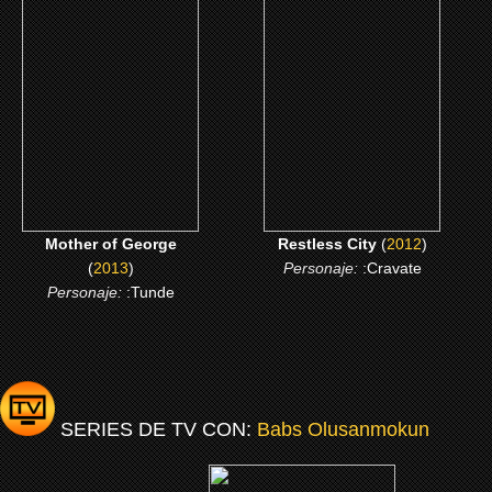
Mother of George
Restless City
CLICK ME
CLICK ME
Mother of George
Restless City
(
2012
)
(
2013
)
Personaje:
:Cravate
Personaje:
:Tunde
SERIES DE TV CON:
Babs Olusanmokun