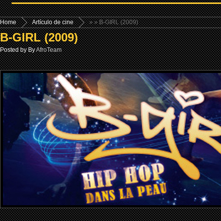
Home
Artículo de cine
»
» B-GIRL (2009)
B-GIRL (2009)
Posted by By
AfroTeam