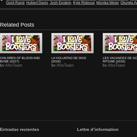
Gord Rand
,
Hubert Davis
,
Josh Epstein
,
Kyle Rideout
,
Monika Meier
,
Olunike Ad
Related Posts
CHILDREN OF BLOOD AND
LA VOLUNTAD DE DIOS
LES VACANCES DE G
BONE (2027)
(2026)
RITCHIE (2026)
by
AfroTeam
by
AfroTeam
by
AfroTeam
Entradas recientes
Lettre d’information