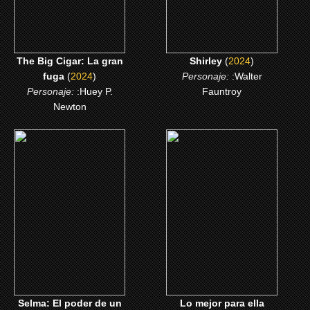
CLICK ME
The Big Cigar: La gran
Shirley
(
2024
)
fuga
(
2024
)
Personaje:
:Walter
Personaje:
:Huey P.
Fauntroy
Newton
(2015)
(2015)
Selma: El poder de un
Lo mejor para ella
sueño
CLICK ME
CLICK ME
Selma: El poder de un
Lo mejor para ella