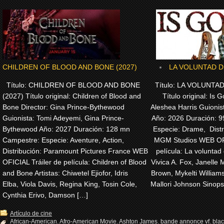
CHILDREN OF BLOOD AND BONE (2027)
LA VOLUNTAD DE
Título: CHILDREN OF BLOOD AND BONE
Título: LA VOLUNTAD
(2027) Título original: Children of Blood and
Título original: Is G
Bone Director: Gina Prince-Bythewood
Aleshea Harris Guionis
Guionista: Tomi Adeyemi, Gina Prince-
Año: 2026 Duración: 
Bythewood Año: 2027 Duración: 128 mn
Especie: Drame, Dist
Campestre: Especie: Aventure, Action,
MGM Studios WEB OFI
Distribución: Paramount Pictures France WEB
película: La voluntad 
OFICIAL Tráiler de película: Children of Blood
Vivica A. Fox, Janelle 
and Bone Artistas: Chiwetel Ejiofor, Idris
Brown, Mykelti Willia
Elba, Viola Davis, Regina King, Tosin Cole,
Mallori Johnson Sinops
Cynthia Erivo, Damson […]
Artículo de cine
African-American
,
Afro-American Movie
,
Ashton James
,
bande annonce vf
,
bla