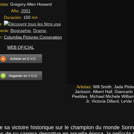
ista:
Gregory Allen Howard
Año:
2001
Duración:
150
mn
e:
ecie:
Biographie
,
Drame
,
ón:
Columbia Pictures Corporation
WEB OFICIAL
Artistas:
Will Smith
,
Jada Pinke
Jackson
,
Albert Hall
,
Giancarlo
Peebles
,
Michael Michele Willia
Jr
,
Victoria Dillard
,
LeVar 
de sa victoire historique sur le champion du monde Son
e su carrera deportiva en aquella época, la película 