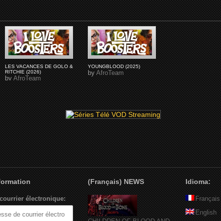
LES VACANCES DE GOLO &
YOUNGBLOOD (2025)
RITCHIE (2026)
by
AfroTeam
by
AfroTeam
nformation
(Français) NEWS
Idioma:
courrier électronique:
Français
English