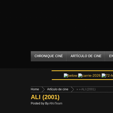
CHRONIQUE CINÉ
ARTÍCULO DE CINE
E
Home
Artículo de cine
»
» ALI (2001)
ALI (2001)
Posted by By
AfroTeam