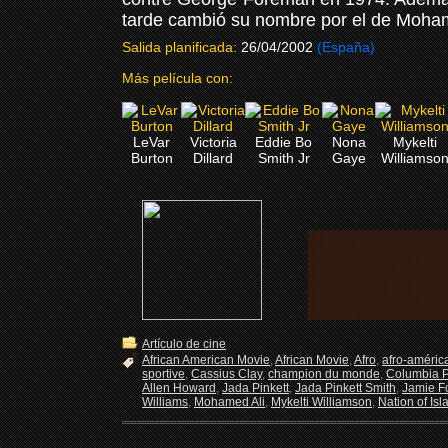
tarde cambió su nombre por el de Mohame
Salida planificada:
26/04/2002
(España)
Más película con:
LeVar
Victoria
Eddie Bo
Nona
Mykelti
Burton
Dillard
Smith Jr
Gaye
Williamso
Artículo de cine
African American Movie
,
African Movie
,
Afro
,
afro-améric
sportive
,
Cassius Clay
,
champion du monde
,
Columbia P
Allen Howard
,
Jada Pinkett
,
Jada Pinkett Smith
,
Jamie F
Williams
,
Mohamed Ali
,
Mykelti Williamson
,
Nation of Is