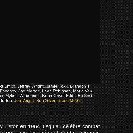
tt Smith
,
Jeffrey Wright
,
Jamie Foxx
,
Brandon T.
 Esposito
,
Joe Morton
,
Leon Robinson
,
Mario Van
ms
,
Mykelti Williamson
,
Nona Gaye
,
Eddie Bo Smith
Burton
, Jon Voight, Ron Silver, Bruce McGill
ny Liston en 1964 jusqu’au célèbre combat
recorre la implicación del hombre que más