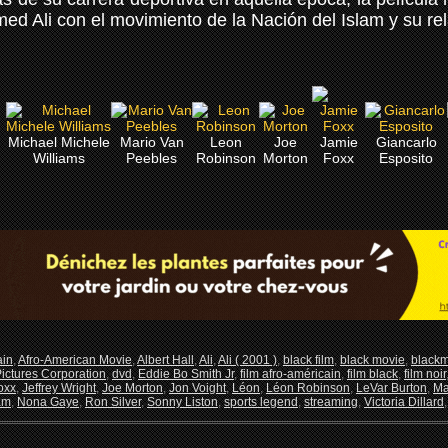
d Ali con el movimiento de la Nación del Islam y su re
Michael Michele
Mario Van
Leon
Joe
Jamie
Giancarlo
n
Williams
Peebles
Robinson
Morton
Foxx
Esposito
ain
,
Afro-American Movie
,
Albert Hall
,
Ali
,
Ali ( 2001 )
,
black film
,
black movie
,
black
ictures Corporation
,
dvd
,
Eddie Bo Smith Jr
,
film afro-américain
,
film black
,
film noir
oxx
,
Jeffrey Wright
,
Joe Morton
,
Jon Voight
,
Léon
,
Léon Robinson
,
LeVar Burton
,
Ma
lam
,
Nona Gaye
,
Ron Silver
,
Sonny Liston
,
sports legend
,
streaming
,
Victoria Dillard