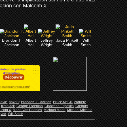
lación con Malcolm X.
Brandon T.
Albert
Jeffrey
Jada Pinkett
Will
Jackson
Hall
Wright
Smith
Smith
movie
,
boxeur
,
Brandon T. Jackson
,
Bruce McGill
,
carrière
,
filmblack
,
George Foreman
,
Giancarlo Esposito
,
Gregory
lcom X
,
Mario Van Peebles
,
Michael Mann
,
Michael Michele
,
vod
,
Will Smith