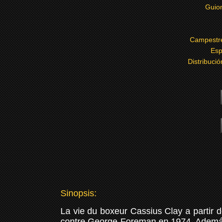
Guion
Campestr
Esp
Distribuci
Sinopsis:
La vie du boxeur Cassius Clay a partir 
contre George Foreman en 1974. Además d