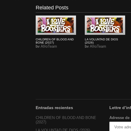
Related Posts
CHILDREN OF BLOOD AND
LA VOLUNTAD DE DIOS
BONE (2027)
(2026)
by
AfroTeam
by
AfroTeam
Entradas recientes
Lettre d’i
CHILDREN OF BLOOD AND BONE
Adresse de 
(2027)
LA VOLUNTAD DE DIOS (2026)