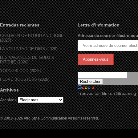
Entradas recientes
Lettre d’information
CHILDREN OF BLOOD AND BONE
Adresse de courrier électroniqu
(2027)
LA VOLUNTAD DE DIOS (2026)
LES VACANCES DE GOLO &
RITCHIE (2026)
YOUNGBLOOD (2025)
I LOVE BOOSTERS (2026)
Archivos
Trouves ton film en Streaming
Archivos
© 2001- 2026 Afro Style Communication All rights reserved.