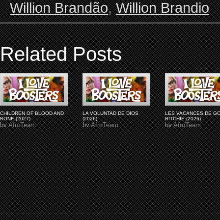
Willion Brandão
,
Willion Brandio
Related Posts
CHILDREN OF BLOOD AND
LA VOLUNTAD DE DIOS
LES VACANCES DE G
BONE (2027)
(2026)
RITCHIE (2026)
by
AfroTeam
by
AfroTeam
by
AfroTeam