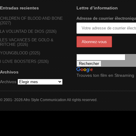
Entradas recientes
Lettre d’information
CHILDREN OF BLOOD AND BONE
Adresse de courrier électroniqu
(2027)
LA VOLUNTAD DE DIOS (2026)
LES VACANCES DE GOLO &
RITCHIE (2026)
YOUNGBLOOD (2025)
I LOVE BOOSTERS (2026)
Archivos
Trouves ton film en Streaming
Archivos
© 2001- 2026 Afro Style Communication All rights reserved.