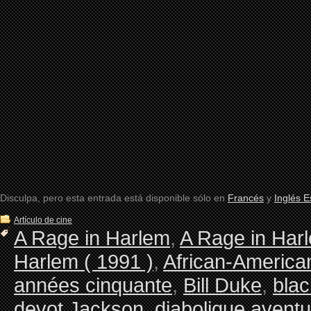
Disculpa, pero esta entrada está disponible sólo en
Francés
y
Inglés 
Artículo de cine
A Rage in Harlem
,
A Rage in Har
Harlem ( 1991 )
,
African-America
années cinquante
,
Bill Duke
,
blac
devot Jackson
,
diabolique aventu