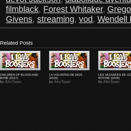
filmblack
,
Forest Whitaker
,
Grego
Givens
,
streaming
,
vod
,
Wendell 
Related Posts
CHILDREN OF BLOOD AND
LA VOLUNTAD DE DIOS
LES VACANCES DE G
BONE (2027)
(2026)
RITCHIE (2026)
by
AfroTeam
by
AfroTeam
by
AfroTeam