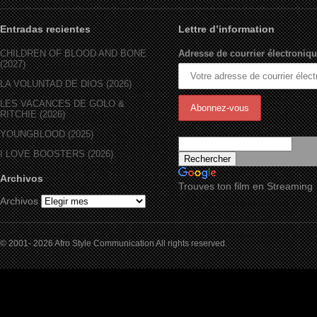
Entradas recientes
Lettre d’information
CHILDREN OF BLOOD AND BONE
Adresse de courrier électroniqu
(2027)
LA VOLUNTAD DE DIOS (2026)
LES VACANCES DE GOLO &
RITCHIE (2026)
YOUNGBLOOD (2025)
I LOVE BOOSTERS (2026)
Archivos
Trouves ton film en Streaming
Archivos
© 2001- 2026 Afro Style Communication All rights reserved.