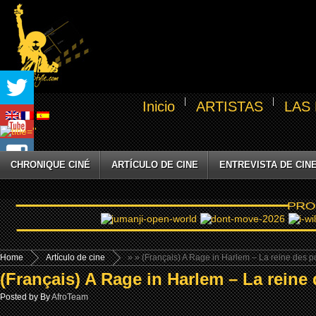
Inicio
ARTISTAS
LAS
CHRONIQUE CINÉ
ARTÍCULO DE CINE
ENTREVISTA DE CIN
Home
Artículo de cine
»
» (Français) A Rage in Harlem – La reine des
(Français) A Rage in Harlem – La rein
Posted by By
AfroTeam