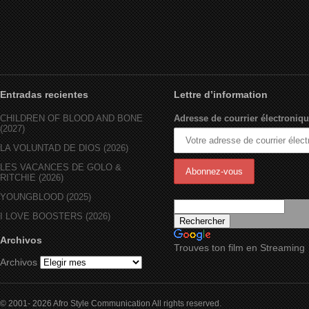
Entradas recientes
Lettre d’information
CHILDREN OF BLOOD AND BONE
Adresse de courrier électroniqu
(2027)
LA VOLUNTAD DE DIOS (2026)
LES VACANCES DE GOLO &
RITCHIE (2026)
YOUNGBLOOD (2025)
I LOVE BOOSTERS (2026)
Archivos
Trouves ton film en Streaming
Archivos
© 2001- 2026 Afro Style Communication All rights reserved.