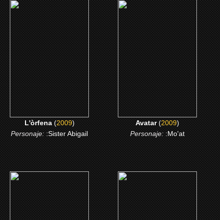
(2009)
(2009)
L'òrfena
Avatar
CLICK ME
CLICK ME
L'òrfena
(
2009
)
Avatar
(
2009
)
Personaje:
:Sister Abigail
Personaje:
:Mo'at
(1997)
(1993)
Cara a cara
Benny & Joon (El amor
de los inocentes)