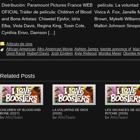
Distribución: Paramount Pictures France WEB
película: La voluntad 
OFICIAL Tráiler de película: Children of Blood
Vivica A. Fox, Janelle 
and Bone Artistas: Chiwetel Ejiofor, Idris
Brown, Mykelti Willia
Elba, Viola Davis, Regina King, Tosin Cole,
Mallori Johnson Sinops
Cynthia Erivo, Damson […]
Artículo de cine
African-American
,
Afro-American Movie
,
Ashton James
,
bande annonce vf
,
bla
Gord Rand
,
Hubert Davis
,
Josh Epstein
,
Kyle Rideout
,
Monika Meier
,
Olunike Ad
Related Posts
CHILDREN OF BLOOD AND
LA VOLUNTAD DE DIOS
LES VACANCES DE G
BONE (2027)
(2026)
RITCHIE (2026)
by
AfroTeam
by
AfroTeam
by
AfroTeam