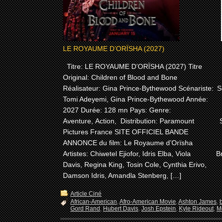
LE ROYAUME D’ORÏSHA (2027)
Titre: LE ROYAUME D’ORÏSHA (2027) Titre
T
Original: Children of Blood and Bone
Réalisateur: Gina Prince-Bythewood Scénariste:
S
Tomi Adeyemi, Gina Prince-Bythewood Année:
2027 Durée: 128 mn Pays: Genre:
Aventure, Action, Distribution: Paramount
Pictures France SITE OFFICIEL BANDE
ANNONCE du film: Le Royaume d’Orïsha
Artistes: Chiwetel Ejiofor, Idris Elba, Viola
B
Davis, Regina King, Tosin Cole, Cynthia Erivo,
Damson Idris, Amandla Stenberg, […]
Article Ciné
African-American
,
Afro-American Movie
,
Ashton James
,
Gord Rand
,
Hubert Davis
,
Josh Epstein
,
Kyle Rideout
,
M