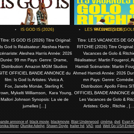
IS GOD IS (2026)
LES VACANCES DE GOLO & RITCHIE (2026)
itre: IS GOD IS (2026) Titre Original:
Titre: LES VACANCES DE G
Is God Is Réalisateur: Aleshea Harris
RITCHIE (2026) Titre Original
cénariste: Aleshea Harris Année: 2026
Vacances de Golo & Ritchi
Durée: 99 mn Pays: Genre: Drame,
Réalisateur: Martin Fougerol,
Distribution: Amazon MGM Studios
Hamidi Scénariste: Martin Foug
SITE OFFICIEL BANDE ANNONCE du
Ahmed Hamidi Année: 2026 Dur
film: Is God Is Artistes: Vivica A.
mn Pays: Genre: Comédie
Fox, Janelle Monáe, Sterling K.
Distribution: Apollo Films S
rown, Mykelti Williamson, Kara Young,
OFFICIEL BANDE ANNONCE du 
Mallori Johnson Synopsis: La vie de
Les Vacances de Golo & Ritc
jumelles […]
Artistes: Golo , Ritchie , […
bande annonce vf
,
black movie
,
blackmovie
,
Blair Underwood
,
cinéma
,
dvd
,
Evan K
onika Meier
,
Olunike Adeliyi
,
Shawn Doyle
,
trailer hd
,
VAD
,
vod
,
Well Go USA Enter