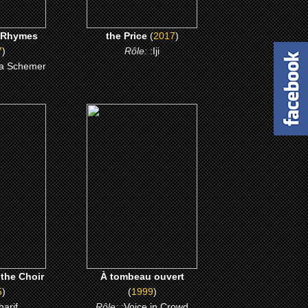
 Rhymes
the Price
(
2017
)
7
)
Rôle:
:Iji
a Schemer
(1999)
he Choir
À tombeau ouvert
ME
CLICK ME
 the Choir
À tombeau ouvert
5
)
(
1999
)
harif
Rôle:
:Voice in Crowd