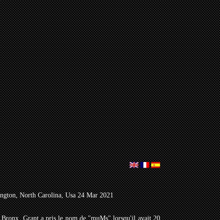
ngton, North Carolina, Usa 24 Mar 2021
 Bronx. Grant a pris le nom de "muMs" lorsqu'il avait 20