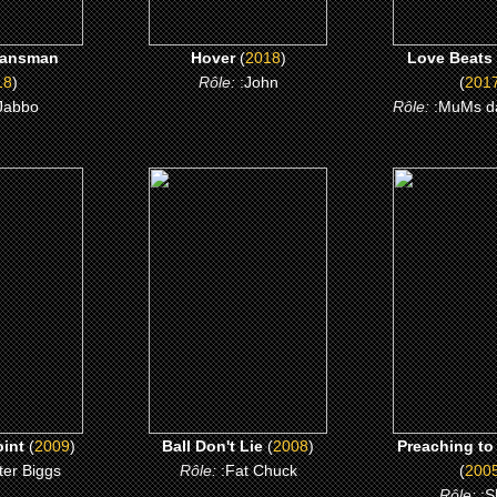
lansman
Hover
(
2018
)
Love Beats
18
)
Rôle:
:John
(
201
Jabbo
Rôle:
:MuMs d
9)
(2008)
(2005)
 Point
Ball Don't Lie
Preaching to t
 ME
CLICK ME
CLICK 
oint
(
2009
)
Ball Don't Lie
(
2008
)
Preaching to
ter Biggs
Rôle:
:Fat Chuck
(
200
Rôle:
:S