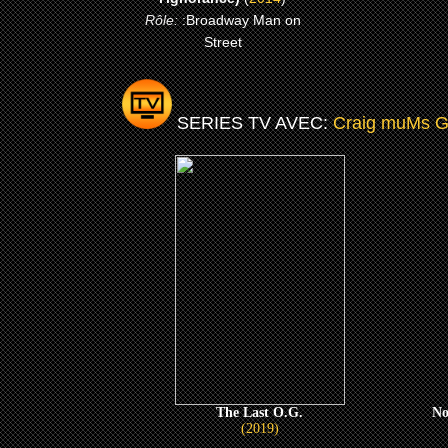
Rôle:
:Broadway Man on
Street
SERIES TV AVEC:
Craig muMs G
The Last O.G.
No
(2019)