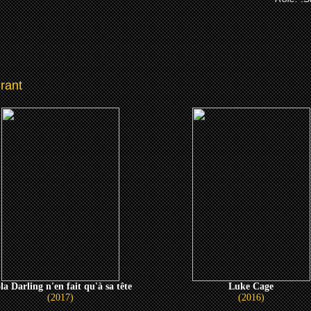
rant
la Darling n'en fait qu'à sa tête
Luke Cage
(2017)
(2016)