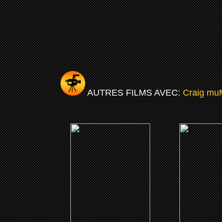
AUTRES FILMS AVEC:
Craig mu
(2021)
(201
No Sudden Move
BlacKkKl
CLICK ME
CLICK