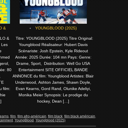
YOUNGBLOOD (2025)
OLO &
Titre: YOUNGBLOOD (2025) Titre Original:
: Les
Youngblood Réalisateur: Hubert Davis
e
Scénariste: Josh Epstein, Kyle Rideout
 Ahmed
Année: 2025 Durée: 104 mn Pays: Genre:
erol,
Drame, Sport, Distribution: Well Go USA
ée: 80
Entertainment SITE OFFICIEL BANDE
,
ANNONCE du film: Youngblood Artistes: Blair
ITE
Underwood, Ashton James, Shawn Doyle,
film:
Evan Kearns, Gord Rand, Olunike Adeliyi,
hie
Monika Meier Synopsis: Le prodige du
]
hockey, Dean […]
earns
,
film
,
film afro-américain
,
film black
,
film black américain
,
tainment
,
YoungBlood
,
Youngblood (2025)