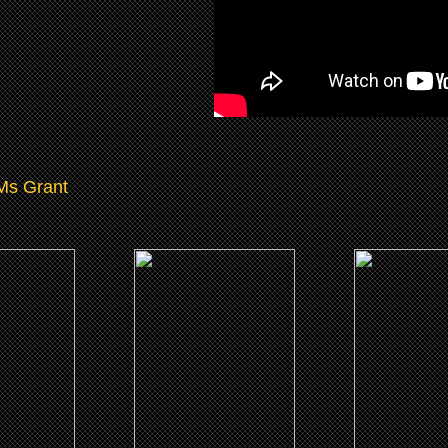
Ms Grant
8)
(2018)
(2017)
ansman
Hover
Love Beats 
 ME
CLICK ME
CLICK 