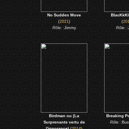
No Sudden Move
BlacKkK
(
2021
)
(
20
Rôle:
:Jimmy
Rôle:
:
(2014)
(200
Birdman ou (La
Breaking
Surprenante vertu de
l'ignorance)
CLICK
CLICK ME
Birdman ou (La
Breaking P
Surprenante vertu de
Rôle:
:Bus
l'ignorance)
(
2014
)