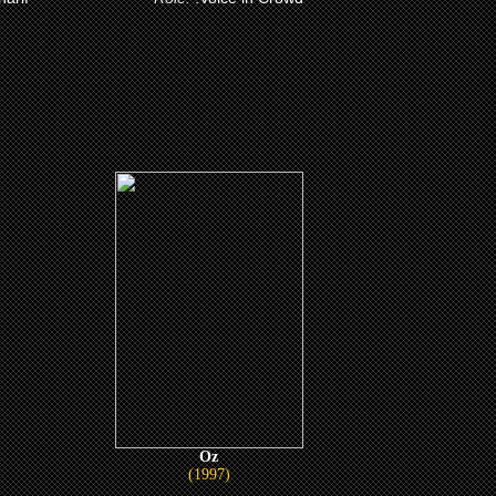
Oz
(1997)