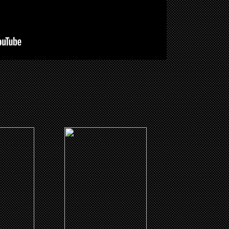
(2017)
Rhymes
the Price
ME
CLICK ME