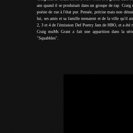
ans quand il se produisait dans un groupe de rap. Craig 
poésie de rue à l'état pur. Pensée, précise mais non dén
lui, ses amis et sa famille menaient et de la ville qu'il
2, 3 et 4 de l'émission Def Poetry Jam de HBO, et a é
Craig muMs Grant a fait une apparition dans la sér
"Squabbles".