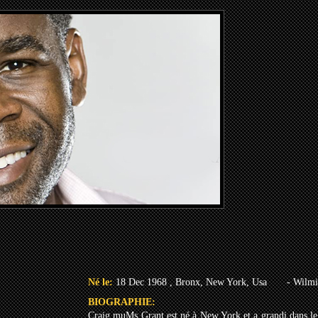
Né le:
18 Dec 1968 , Bronx, New York, Usa
- Wilmi
BIOGRAPHIE:
Craig muMs Grant est né à New York et a grandi dans le